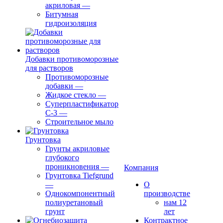
акриловая
—
Битумная
гидроизоляция
Добавки противоморозные
для растворов
Противоморозные
добавки
—
Жидкое стекло
—
Суперпластификатор
С-3
—
Строительное мыло
Грунтовка
Грунты акриловые
глубокого
проникновения
—
Компания
Грунтовка Tiefgrund
—
О
Однокомпонентный
производстве
полиуретановый
нам 12
грунт
лет
Контрактное