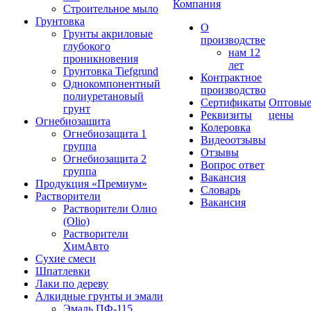
Компания
Строительное мыло
Грунтовка
О
Грунты акриловые
производстве
глубокого
нам 12
проникновения
лет
Грунтовка Tiefgrund
Контрактное
Однокомпонентный
производство
полиуретановый
Сертификаты
Оптовы
грунт
Реквизиты
цены
Огнебиозащита
Колеровка
Огнебиозащита 1
Видеоотзывы
группа
Отзывы
Огнебиозащита 2
Вопрос ответ
группа
Вакансия
Продукция «Премиум»
Словарь
Растворители
Вакансия
Растворители Олио
(Olio)
Растворители
ХимАвто
Сухие смеси
Шпатлевки
Лаки по дереву
Алкидные грунты и эмали
Эмаль ПФ-115