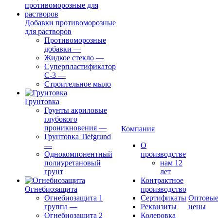
Добавки противоморозные
для растворов
Противоморозные
добавки
—
Жидкое стекло
—
Суперпластификатор
С-3
—
Строительное мыло
Грунтовка
Грунты акриловые
глубокого
проникновения
—
Компания
Грунтовка Tiefgrund
—
О
Однокомпонентный
производстве
полиуретановый
нам 12
грунт
лет
Контрактное
Огнебиозащита
производство
Огнебиозащита 1
Сертификаты
Оптовы
группа
—
Реквизиты
цены
Огнебиозащита 2
Колеровка