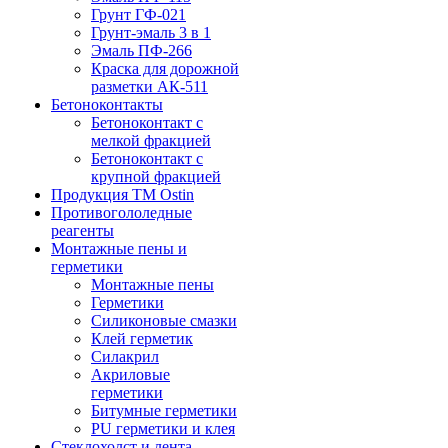
Грунт ГФ-021
Грунт-эмаль 3 в 1
Эмаль ПФ-266
Краска для дорожной
разметки АК-511
Бетоноконтакты
Бетоноконтакт с
мелкой фракцией
Бетоноконтакт с
крупной фракцией
Продукция ТМ Ostin
Противогололедные
реагенты
Монтажные пены и
герметики
Монтажные пены
Герметики
Силиконовые смазки
Клей герметик
Силакрил
Акриловые
герметики
Битумные герметики
PU герметики и клея
Стеклохолст и лента