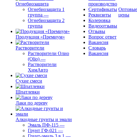
Огнебиозащита
производство
Огнебиозащита 1
Сертификаты
Оптовы
группа
—
Реквизиты
цены
Огнебиозащита 2
Колеровка
группа
Видеоотзывы
Отзывы
Продукция «Премиум»
Вопрос ответ
Вакансия
Растворители
Словарь
Растворители Олио
Вакансия
(Olio)
—
Растворители
ХимАвто
Сухие смеси
Шпатлевки
Лаки по дереву
Алкидные грунты и эмали
Эмаль ПФ-115
—
Грунт ГФ-021
—
Грунт-эмаль 3 в 1
—