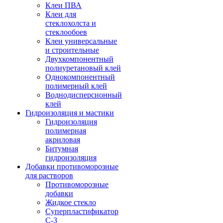
Клеи ПВА
Клеи для
стеклохолста и
стеклообоев
Клеи универсальные
и строительные
Двухкомпонентный
полиуретановый клей
Однокомпонентный
полимерный клей
Воднодисперсионный
клей
Гидроизоляция и мастики
Гидроизоляция
полимерная
акриловая
Битумная
гидроизоляция
Добавки противоморозные
для растворов
Противоморозные
добавки
Жидкое стекло
Суперпластификатор
С-3