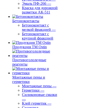
Эмаль ПФ-266
—
Краска для дорожной
разметки АК-511
Бетоноконтакты
Бетоноконтакт с
мелкой фракцией
—
Бетоноконтакт с
крупной фракцией
Продукция ТМ Ostin
Противогололедные
реагенты
Монтажные пены и
герметики
Монтажные пены
—
Герметики
—
Силиконовые смазки
—
Клей герметик
—
Силакрил
—