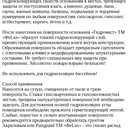
гидроизолирующих свойств основаниям в местах, требующих
защиты от поступления влаги, а именно: душевые, бани,
сауны, ванные комнаты, балконы, подвальные и чердачные
помещения по любым поверхностям: гипсокартон, гипсолит,
астбестцемент, кирпич, бетон и т.д.
После нанесения на поверхности основания «Гидромаст» ТМ
«ФеLux» образует тонкий гидроизолирующий слой,
препятствующий проникновению влаги внутрь конструкции.
Образованная поверхность обладает прекрасным сцеплением
с плиточными клеями и модифицированными штукатурными
составами. Не требует специальных мер защиты при
применении. Абсолютно пожаро-взрыво безопасен!
Не использовать для гидроизоляции бассейнов!
Способ применения
Наносится на сухую, очищенную от пыли и грязи
поверхность. Стыки гипсокартонных и гипсоволокнистых
листов, трещины оштукатуренных поверхностей необходимо
заделать. Для достижения полной гидроизоляции углы
помещения необходимо проклеить герметизирующей лентой.
Слабые, пористые и сильно впитывающие поверхности
рекомендуется предварительно обработать грунтом
Акриловым или Putzgrund ТМ «ФеLux» - это снизит расход