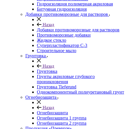
Гидроизоляция полимерная акриловая
Битумная гидроизоляция
Добавки противоморозные для растворов
Назад
Добавки противоморозные для растворов
Противоморозные добавки
Жидкое стекло
Суперпластификатор С-3
Строительное мыло
Грунтовка
Назад
Грунтовка
Грунты акриловые глубокого
проникновения
Грунтовка Tiefgrund
Однокомпонентный полиуретановый грунт
Огнебиозащита
Назад
Огнебиозащита
Огнебиозащита 1 группа
Огнебиозащита 2 группа
Продукция «Премиум»