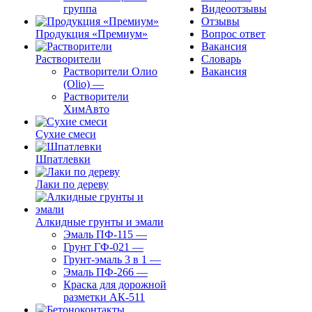
группа
Видеоотзывы
Отзывы
Продукция «Премиум»
Вопрос ответ
Вакансия
Растворители
Словарь
Растворители Олио
Вакансия
(Olio)
—
Растворители
ХимАвто
Сухие смеси
Шпатлевки
Лаки по дереву
Алкидные грунты и эмали
Эмаль ПФ-115
—
Грунт ГФ-021
—
Грунт-эмаль 3 в 1
—
Эмаль ПФ-266
—
Краска для дорожной
разметки АК-511