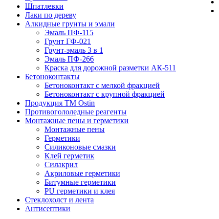
Шпатлевки
Лаки по дереву
Алкидные грунты и эмали
Эмаль ПФ-115
Грунт ГФ-021
Грунт-эмаль 3 в 1
Эмаль ПФ-266
Краска для дорожной разметки АК-511
Бетоноконтакты
Бетоноконтакт с мелкой фракцией
Бетоноконтакт с крупной фракцией
Продукция ТМ Ostin
Противогололедные реагенты
Монтажные пены и герметики
Монтажные пены
Герметики
Силиконовые смазки
Клей герметик
Силакрил
Акриловые герметики
Битумные герметики
PU герметики и клея
Стеклохолст и лента
Антисептики