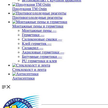
Бетоноконтакт с крупной фракцией
Продукция ТМ Ostin
Противогололедные реагенты
Монтажные пены и герметики
Монтажные пены
—
Герметики
—
Силиконовые смазки
—
Клей герметик
—
Силакрил
—
Акриловые герметики
—
Битумные герметики
—
PU герметики и клея
Стеклохолст и лента
Антисептики