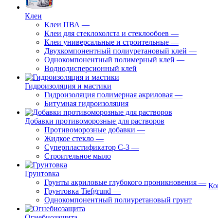
Клеи
Клеи ПВА
—
Клеи для стеклохолста и стеклообоев
—
Клеи универсальные и строительные
—
Двухкомпонентный полиуретановый клей
—
Однокомпонентный полимерный клей
—
Воднодисперсионный клей
Гидроизоляция и мастики
Гидроизоляция полимерная акриловая
—
Битумная гидроизоляция
Добавки противоморозные для растворов
Противоморозные добавки
—
Жидкое стекло
—
Суперпластификатор С-3
—
Строительное мыло
Грунтовка
Грунты акриловые глубокого проникновения
—
Ко
Грунтовка Tiefgrund
—
Однокомпонентный полиуретановый грунт
Огнебиозащита