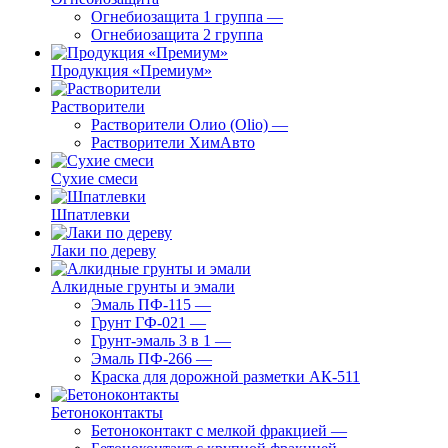
Огнебиозащита 1 группа
—
Огнебиозащита 2 группа
Продукция «Премиум»
Растворители
Растворители Олио (Olio)
—
Растворители ХимАвто
Сухие смеси
Шпатлевки
Лаки по дереву
Алкидные грунты и эмали
Эмаль ПФ-115
—
Грунт ГФ-021
—
Грунт-эмаль 3 в 1
—
Эмаль ПФ-266
—
Краска для дорожной разметки АК-511
Бетоноконтакты
Бетоноконтакт с мелкой фракцией
—