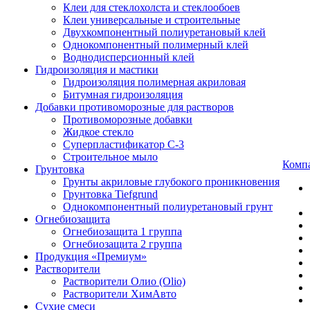
Клеи для стеклохолста и стеклообоев
Клеи универсальные и строительные
Двухкомпонентный полиуретановый клей
Однокомпонентный полимерный клей
Воднодисперсионный клей
Гидроизоляция и мастики
Гидроизоляция полимерная акриловая
Битумная гидроизоляция
Добавки противоморозные для растворов
Противоморозные добавки
Жидкое стекло
Суперпластификатор С-3
Строительное мыло
Комп
Грунтовка
Грунты акриловые глубокого проникновения
Грунтовка Tiefgrund
Однокомпонентный полиуретановый грунт
Огнебиозащита
Огнебиозащита 1 группа
Огнебиозащита 2 группа
Продукция «Премиум»
Растворители
Растворители Олио (Olio)
Растворители ХимАвто
Сухие смеси