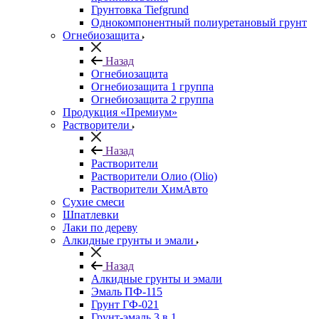
Грунтовка Tiefgrund
Однокомпонентный полиуретановый грунт
Огнебиозащита
Назад
Огнебиозащита
Огнебиозащита 1 группа
Огнебиозащита 2 группа
Продукция «Премиум»
Растворители
Назад
Растворители
Растворители Олио (Olio)
Растворители ХимАвто
Сухие смеси
Шпатлевки
Лаки по дереву
Алкидные грунты и эмали
Назад
Алкидные грунты и эмали
Эмаль ПФ-115
Грунт ГФ-021
Грунт-эмаль 3 в 1