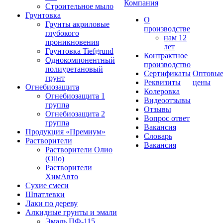
Компания
Строительное мыло
Грунтовка
О
Грунты акриловые
производстве
глубокого
нам 12
проникновения
лет
Грунтовка Tiefgrund
Контрактное
Однокомпонентный
производство
полиуретановый
Сертификаты
Оптовы
грунт
Реквизиты
цены
Огнебиозащита
Колеровка
Огнебиозащита 1
Видеоотзывы
группа
Отзывы
Огнебиозащита 2
Вопрос ответ
группа
Вакансия
Продукция «Премиум»
Словарь
Растворители
Вакансия
Растворители Олио
(Olio)
Растворители
ХимАвто
Сухие смеси
Шпатлевки
Лаки по дереву
Алкидные грунты и эмали
Эмаль ПФ-115