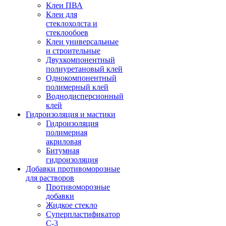
Клеи ПВА
Клеи для
стеклохолста и
стеклообоев
Клеи универсальные
и строительные
Двухкомпонентный
полиуретановый клей
Однокомпонентный
полимерный клей
Воднодисперсионный
клей
Гидроизоляция и мастики
Гидроизоляция
полимерная
акриловая
Битумная
гидроизоляция
Добавки противоморозные
для растворов
Противоморозные
добавки
Жидкое стекло
Суперпластификатор
С-3