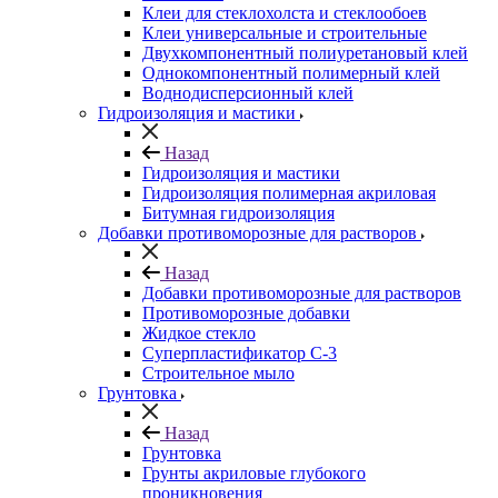
Клеи для стеклохолста и стеклообоев
Клеи универсальные и строительные
Двухкомпонентный полиуретановый клей
Однокомпонентный полимерный клей
Воднодисперсионный клей
Гидроизоляция и мастики
Назад
Гидроизоляция и мастики
Гидроизоляция полимерная акриловая
Битумная гидроизоляция
Добавки противоморозные для растворов
Назад
Добавки противоморозные для растворов
Противоморозные добавки
Жидкое стекло
Суперпластификатор С-3
Строительное мыло
Грунтовка
Назад
Грунтовка
Грунты акриловые глубокого
проникновения