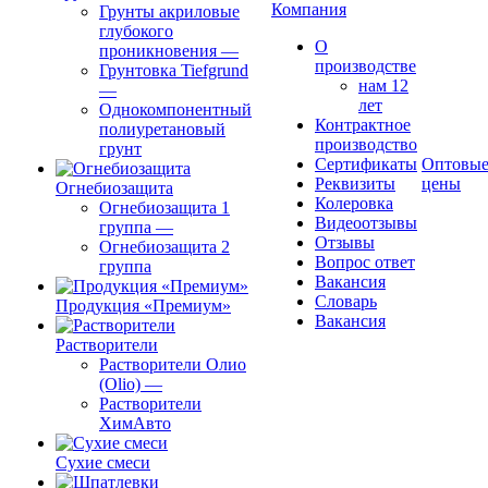
Компания
Грунты акриловые
глубокого
О
проникновения
—
производстве
Грунтовка Tiefgrund
нам 12
—
лет
Однокомпонентный
Контрактное
полиуретановый
производство
грунт
Сертификаты
Оптовы
Реквизиты
цены
Огнебиозащита
Колеровка
Огнебиозащита 1
Видеоотзывы
группа
—
Отзывы
Огнебиозащита 2
Вопрос ответ
группа
Вакансия
Словарь
Продукция «Премиум»
Вакансия
Растворители
Растворители Олио
(Olio)
—
Растворители
ХимАвто
Сухие смеси