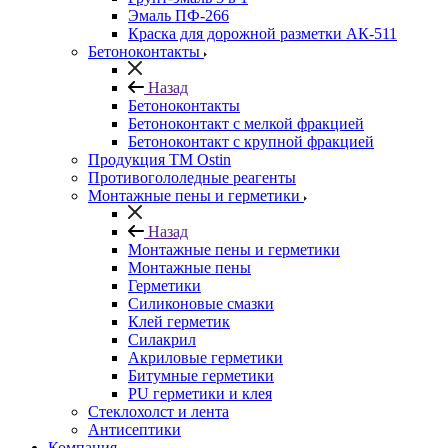
Эмаль ПФ-266
Краска для дорожной разметки АК-511
Бетоноконтакты
Назад
Бетоноконтакты
Бетоноконтакт с мелкой фракцией
Бетоноконтакт с крупной фракцией
Продукция ТМ Ostin
Противогололедные реагенты
Монтажные пены и герметики
Назад
Монтажные пены и герметики
Монтажные пены
Герметики
Силиконовые смазки
Клей герметик
Силакрил
Акриловые герметики
Битумные герметики
PU герметики и клея
Стеклохолст и лента
Антисептики
Компания