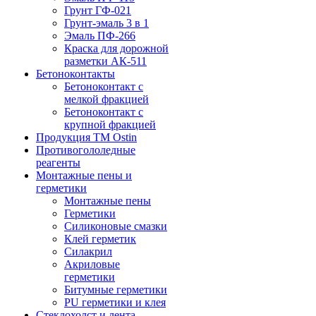
Грунт ГФ-021
Грунт-эмаль 3 в 1
Эмаль ПФ-266
Краска для дорожной
разметки АК-511
Бетоноконтакты
Бетоноконтакт с
мелкой фракцией
Бетоноконтакт с
крупной фракцией
Продукция ТМ Ostin
Противогололедные
реагенты
Монтажные пены и
герметики
Монтажные пены
Герметики
Силиконовые смазки
Клей герметик
Силакрил
Акриловые
герметики
Битумные герметики
PU герметики и клея
Стеклохолст и лента