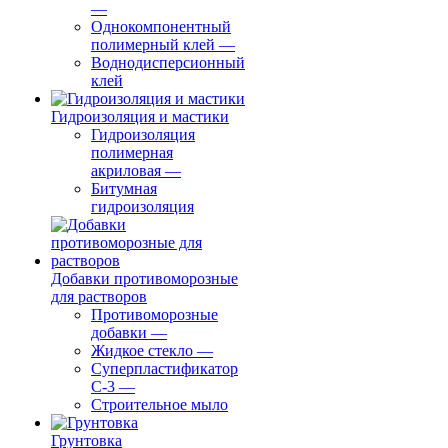
—
Однокомпонентный
полимерный клей
—
Воднодисперсионный
клей
Гидроизоляция и мастики
Гидроизоляция
полимерная
акриловая
—
Битумная
гидроизоляция
Добавки противоморозные
для растворов
Противоморозные
добавки
—
Жидкое стекло
—
Суперпластификатор
С-3
—
Строительное мыло
Грунтовка