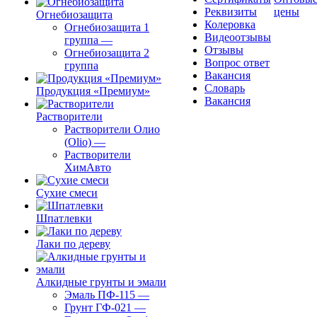
Реквизиты
цены
Огнебиозащита
Колеровка
Огнебиозащита 1
Видеоотзывы
группа
—
Отзывы
Огнебиозащита 2
Вопрос ответ
группа
Вакансия
Словарь
Продукция «Премиум»
Вакансия
Растворители
Растворители Олио
(Olio)
—
Растворители
ХимАвто
Сухие смеси
Шпатлевки
Лаки по дереву
Алкидные грунты и эмали
Эмаль ПФ-115
—
Грунт ГФ-021
—