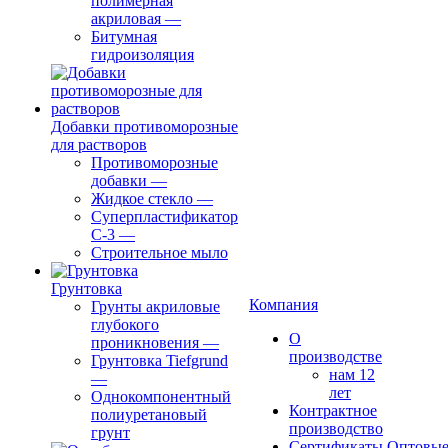
полимерная
акриловая
—
Битумная
гидроизоляция
Добавки противоморозные
для растворов
Противоморозные
добавки
—
Жидкое стекло
—
Суперпластификатор
С-3
—
Строительное мыло
Грунтовка
Компания
Грунты акриловые
глубокого
О
проникновения
—
производстве
Грунтовка Tiefgrund
нам 12
—
лет
Однокомпонентный
Контрактное
полиуретановый
производство
грунт
Сертификаты
Оптовы