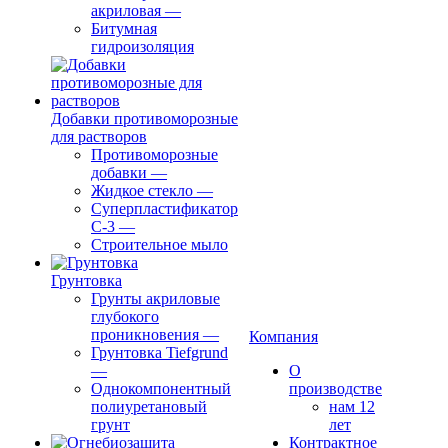
акриловая
—
Битумная
гидроизоляция
Добавки противоморозные
для растворов
Противоморозные
добавки
—
Жидкое стекло
—
Суперпластификатор
С-3
—
Строительное мыло
Грунтовка
Грунты акриловые
глубокого
проникновения
—
Компания
Грунтовка Tiefgrund
—
О
Однокомпонентный
производстве
полиуретановый
нам 12
грунт
лет
Контрактное