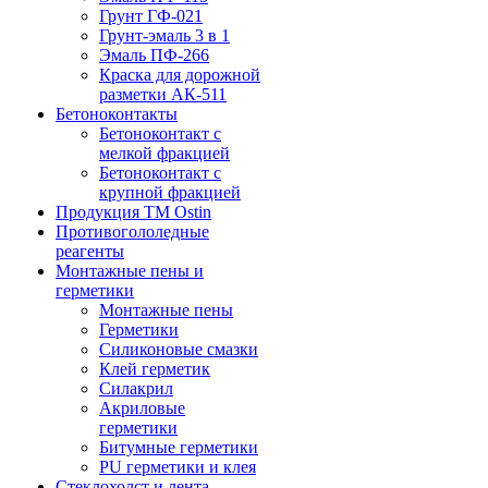
Грунт ГФ-021
Грунт-эмаль 3 в 1
Эмаль ПФ-266
Краска для дорожной
разметки АК-511
Бетоноконтакты
Бетоноконтакт с
мелкой фракцией
Бетоноконтакт с
крупной фракцией
Продукция ТМ Ostin
Противогололедные
реагенты
Монтажные пены и
герметики
Монтажные пены
Герметики
Силиконовые смазки
Клей герметик
Силакрил
Акриловые
герметики
Битумные герметики
PU герметики и клея
Стеклохолст и лента