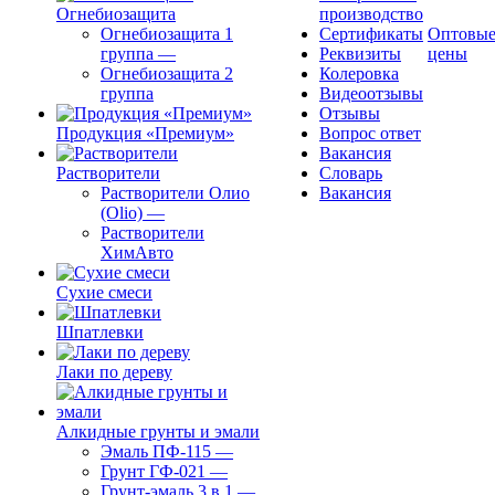
Огнебиозащита
производство
Огнебиозащита 1
Сертификаты
Оптовы
группа
—
Реквизиты
цены
Огнебиозащита 2
Колеровка
группа
Видеоотзывы
Отзывы
Продукция «Премиум»
Вопрос ответ
Вакансия
Растворители
Словарь
Растворители Олио
Вакансия
(Olio)
—
Растворители
ХимАвто
Сухие смеси
Шпатлевки
Лаки по дереву
Алкидные грунты и эмали
Эмаль ПФ-115
—
Грунт ГФ-021
—
Грунт-эмаль 3 в 1
—