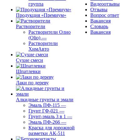
группа
Видеоотзывы
Отзывы
Продукция «Премиум»
Вопрос ответ
Вакансия
Растворители
Словарь
Растворители Олио
Вакансия
(Olio)
—
Растворители
ХимАвто
Сухие смеси
Шпатлевки
Лаки по дереву
Алкидные грунты и эмали
Эмаль ПФ-115
—
Грунт ГФ-021
—
Грунт-эмаль 3 в 1
—
Эмаль ПФ-266
—
Краска для дорожной
разметки АК-511