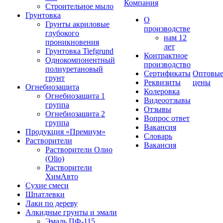
Компания
Строительное мыло
Грунтовка
О
Грунты акриловые
производстве
глубокого
нам 12
проникновения
лет
Грунтовка Tiefgrund
Контрактное
Однокомпонентный
производство
полиуретановый
Сертификаты
Оптовы
грунт
Реквизиты
цены
Огнебиозащита
Колеровка
Огнебиозащита 1
Видеоотзывы
группа
Отзывы
Огнебиозащита 2
Вопрос ответ
группа
Вакансия
Продукция «Премиум»
Словарь
Растворители
Вакансия
Растворители Олио
(Olio)
Растворители
ХимАвто
Сухие смеси
Шпатлевки
Лаки по дереву
Алкидные грунты и эмали
Эмаль ПФ-115