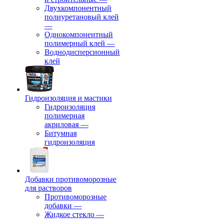
Двухкомпонентный
полиуретановый клей
—
Однокомпонентный
полимерный клей
—
Воднодисперсионный
клей
Гидроизоляция и мастики
Гидроизоляция
полимерная
акриловая
—
Битумная
гидроизоляция
Добавки противоморозные
для растворов
Противоморозные
добавки
—
Жидкое стекло
—