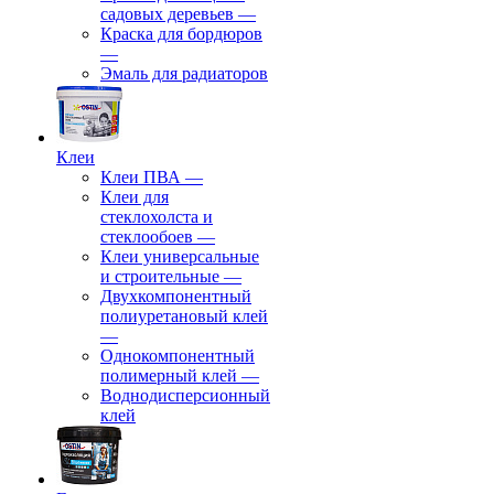
садовых деревьев
—
⁠Краска для бордюров
—
Эмаль для радиаторов
Клеи
Клеи ПВА
—
Клеи для
стеклохолста и
стеклообоев
—
Клеи универсальные
и строительные
—
Двухкомпонентный
полиуретановый клей
—
Однокомпонентный
полимерный клей
—
Воднодисперсионный
клей