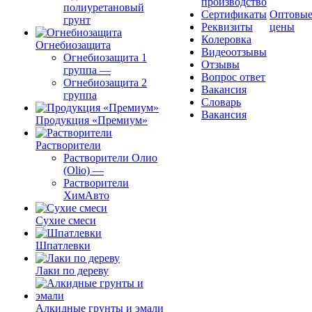
производство
полиуретановый
Сертификаты
Оптовы
грунт
Реквизиты
цены
Колеровка
Огнебиозащита
Видеоотзывы
Огнебиозащита 1
Отзывы
группа
—
Вопрос ответ
Огнебиозащита 2
Вакансия
группа
Словарь
Вакансия
Продукция «Премиум»
Растворители
Растворители Олио
(Olio)
—
Растворители
ХимАвто
Сухие смеси
Шпатлевки
Лаки по дереву
Алкидные грунты и эмали