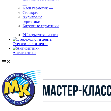
—
Клей герметик
—
Силакрил
—
Акриловые
герметики
—
Битумные герметики
—
PU герметики и клея
Стеклохолст и лента
Антисептики