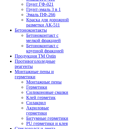
Грунт ГФ-021
Грунт-эмаль 3 в 1
Эмаль ПФ-266
Краска для дорожной
разметки АК-511
Бетоноконтакты
Бетоноконтакт с
мелкой фракцией
Бетоноконтакт с
крупной фракцией
Продукция ТМ Ostin
Противогололедные
реагенты
Монтажные пены и
герметики
Монтажные пены
Герметики
Силиконовые смазки
Клей герметик
Силакрил
Акриловые
герметики
Битумные герметики
PU герметики и клея
Стеклохолст и лента