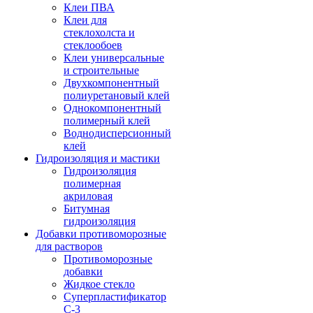
Клеи ПВА
Клеи для
стеклохолста и
стеклообоев
Клеи универсальные
и строительные
Двухкомпонентный
полиуретановый клей
Однокомпонентный
полимерный клей
Воднодисперсионный
клей
Гидроизоляция и мастики
Гидроизоляция
полимерная
акриловая
Битумная
гидроизоляция
Добавки противоморозные
для растворов
Противоморозные
добавки
Жидкое стекло
Суперпластификатор
С-3