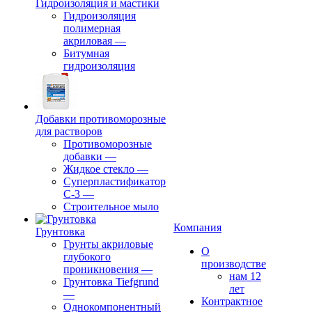
Гидроизоляция и мастики
Гидроизоляция
полимерная
акриловая
—
Битумная
гидроизоляция
Добавки противоморозные
для растворов
Противоморозные
добавки
—
Жидкое стекло
—
Суперпластификатор
С-3
—
Строительное мыло
Компания
Грунтовка
Грунты акриловые
О
глубокого
производстве
проникновения
—
нам 12
Грунтовка Tiefgrund
лет
—
Контрактное
Однокомпонентный