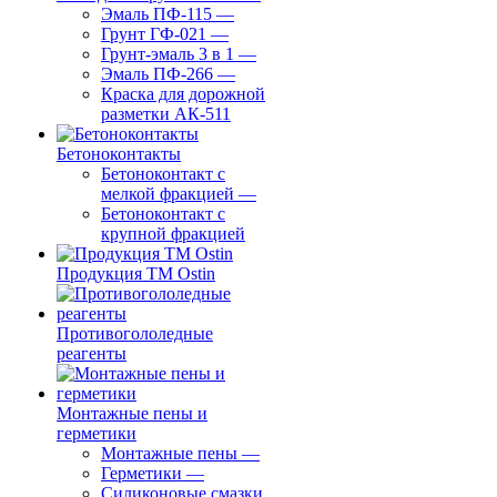
Эмаль ПФ-115
—
Грунт ГФ-021
—
Грунт-эмаль 3 в 1
—
Эмаль ПФ-266
—
Краска для дорожной
разметки АК-511
Бетоноконтакты
Бетоноконтакт с
мелкой фракцией
—
Бетоноконтакт с
крупной фракцией
Продукция ТМ Ostin
Противогололедные
реагенты
Монтажные пены и
герметики
Монтажные пены
—
Герметики
—
Силиконовые смазки