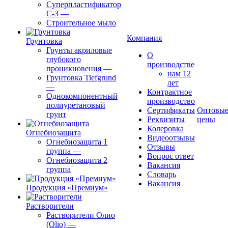
Суперпластификатор
С-3
—
Строительное мыло
Компания
Грунтовка
Грунты акриловые
О
глубокого
производстве
проникновения
—
нам 12
Грунтовка Tiefgrund
лет
—
Контрактное
Однокомпонентный
производство
полиуретановый
Сертификаты
Оптовы
грунт
Реквизиты
цены
Колеровка
Огнебиозащита
Видеоотзывы
Огнебиозащита 1
Отзывы
группа
—
Вопрос ответ
Огнебиозащита 2
Вакансия
группа
Словарь
Вакансия
Продукция «Премиум»
Растворители
Растворители Олио
(Olio)
—