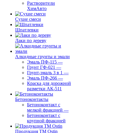
Растворители
ХимАвто
Сухие смеси
Шпатлевки
Лаки по дереву
Алкидные грунты и эмали
Эмаль ПФ-115
—
Грунт ГФ-021
—
Грунт-эмаль 3 в 1
—
Эмаль ПФ-266
—
Краска для дорожной
разметки АК-511
Бетоноконтакты
Бетоноконтакт с
мелкой фракцией
—
Бетоноконтакт с
крупной фракцией
Продукция ТМ Ostin