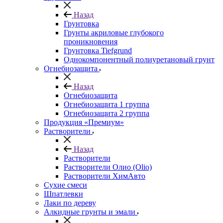
Назад
Грунтовка
Грунты акриловые глубокого
проникновения
Грунтовка Tiefgrund
Однокомпонентный полиуретановый грунт
Огнебиозащита
Назад
Огнебиозащита
Огнебиозащита 1 группа
Огнебиозащита 2 группа
Продукция «Премиум»
Растворители
Назад
Растворители
Растворители Олио (Olio)
Растворители ХимАвто
Сухие смеси
Шпатлевки
Лаки по дереву
Алкидные грунты и эмали