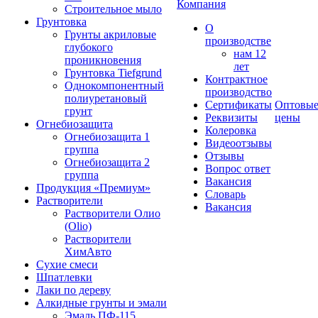
Компания
Строительное мыло
Грунтовка
О
Грунты акриловые
производстве
глубокого
нам 12
проникновения
лет
Грунтовка Tiefgrund
Контрактное
Однокомпонентный
производство
полиуретановый
Сертификаты
Оптовы
грунт
Реквизиты
цены
Огнебиозащита
Колеровка
Огнебиозащита 1
Видеоотзывы
группа
Отзывы
Огнебиозащита 2
Вопрос ответ
группа
Вакансия
Продукция «Премиум»
Словарь
Растворители
Вакансия
Растворители Олио
(Olio)
Растворители
ХимАвто
Сухие смеси
Шпатлевки
Лаки по дереву
Алкидные грунты и эмали
Эмаль ПФ-115