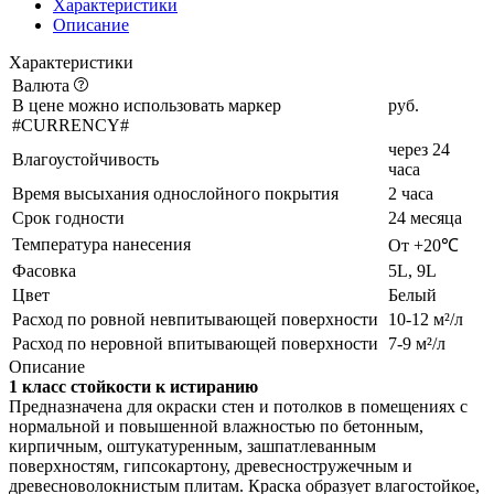
Характеристики
Описание
Характеристики
Валюта
В цене можно использовать маркер
руб.
#CURRENCY#
через 24
Влагоустойчивость
часа
Время высыхания однослойного покрытия
2 часа
Срок годности
24 месяца
Температура нанесения
От +20℃
Фасовка
5L, 9L
Цвет
Белый
Расход по ровной невпитывающей поверхности
10-12 м²/л
Расход по неровной впитывающей поверхности
7-9 м²/л
Описание
1 класс стойкости к истиранию
Предназначена для окраски стен и потолков в помещениях с
нормальной и повышенной влажностью по бетонным,
кирпичным, оштукатуренным, зашпатлеванным
поверхностям, гипсокартону, древесностружечным и
древесноволокнистым плитам. Краска образует влагостойкое,