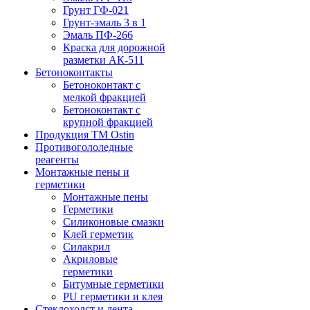
Грунт ГФ-021
Грунт-эмаль 3 в 1
Эмаль ПФ-266
Краска для дорожной
разметки АК-511
Бетоноконтакты
Бетоноконтакт с
мелкой фракцией
Бетоноконтакт с
крупной фракцией
Продукция ТМ Ostin
Противогололедные
реагенты
Монтажные пены и
герметики
Монтажные пены
Герметики
Силиконовые смазки
Клей герметик
Силакрил
Акриловые
герметики
Битумные герметики
PU герметики и клея
Стеклохолст и лента