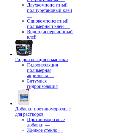
Двухкомпонентный
полиуретановый клей
—
Однокомпонентный
полимерный клей
—
Воднодисперсионный
клей
Гидроизоляция и мастики
Гидроизоляция
полимерная
акриловая
—
Битумная
гидроизоляция
Добавки противоморозные
для растворов
Противоморозные
добавки
—
Жидкое стекло
—