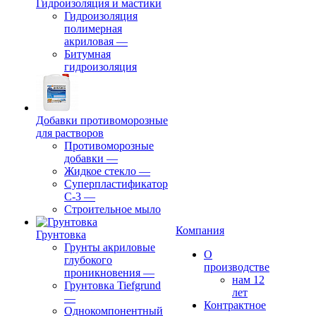
Гидроизоляция и мастики
Гидроизоляция
полимерная
акриловая
—
Битумная
гидроизоляция
Добавки противоморозные
для растворов
Противоморозные
добавки
—
Жидкое стекло
—
Суперпластификатор
С-3
—
Строительное мыло
Компания
Грунтовка
Грунты акриловые
О
глубокого
производстве
проникновения
—
нам 12
Грунтовка Tiefgrund
лет
—
Контрактное
Однокомпонентный