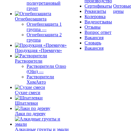
производство
полиуретановый
Сертификаты
Оптовы
грунт
Реквизиты
цены
Колеровка
Огнебиозащита
Видеоотзывы
Огнебиозащита 1
Отзывы
группа
—
Вопрос ответ
Огнебиозащита 2
Вакансия
группа
Словарь
Вакансия
Продукция «Премиум»
Растворители
Растворители Олио
(Olio)
—
Растворители
ХимАвто
Сухие смеси
Шпатлевки
Лаки по дереву
Алкидные грунты и эмали