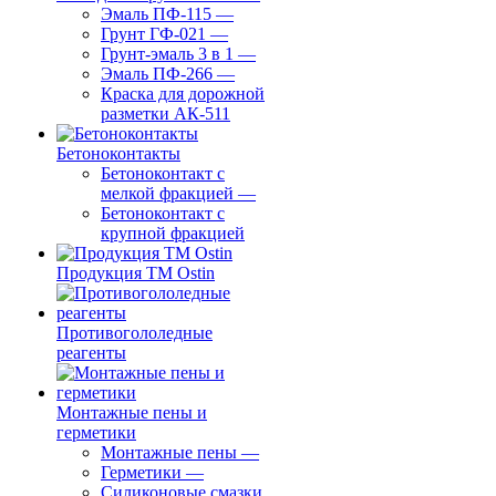
Эмаль ПФ-115
—
Грунт ГФ-021
—
Грунт-эмаль 3 в 1
—
Эмаль ПФ-266
—
Краска для дорожной
разметки АК-511
Бетоноконтакты
Бетоноконтакт с
мелкой фракцией
—
Бетоноконтакт с
крупной фракцией
Продукция ТМ Ostin
Противогололедные
реагенты
Монтажные пены и
герметики
Монтажные пены
—
Герметики
—
Силиконовые смазки