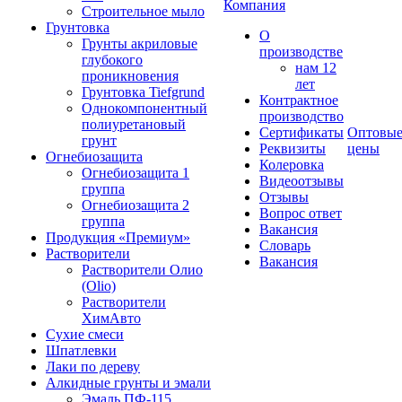
Компания
Строительное мыло
Грунтовка
О
Грунты акриловые
производстве
глубокого
нам 12
проникновения
лет
Грунтовка Tiefgrund
Контрактное
Однокомпонентный
производство
полиуретановый
Сертификаты
Оптовы
грунт
Реквизиты
цены
Огнебиозащита
Колеровка
Огнебиозащита 1
Видеоотзывы
группа
Отзывы
Огнебиозащита 2
Вопрос ответ
группа
Вакансия
Продукция «Премиум»
Словарь
Растворители
Вакансия
Растворители Олио
(Olio)
Растворители
ХимАвто
Сухие смеси
Шпатлевки
Лаки по дереву
Алкидные грунты и эмали
Эмаль ПФ-115