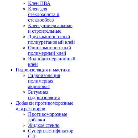
Клеи ПВА
Клеи для
стеклохолста и
стеклообоев
Клеи универсальные
и строительные
Двухкомпонентный
полиуретановый клей
Однокомпонентный
полимерный клей
Воднодисперсионный
клей
Гидроизоляция и мастики
Гидроизоляция
полимерная
акриловая
Битумная
гидроизоляция
Добавки противоморозные
для растворов
Противоморозные
добавки
Жидкое стекло
Суперпластификатор
С-3