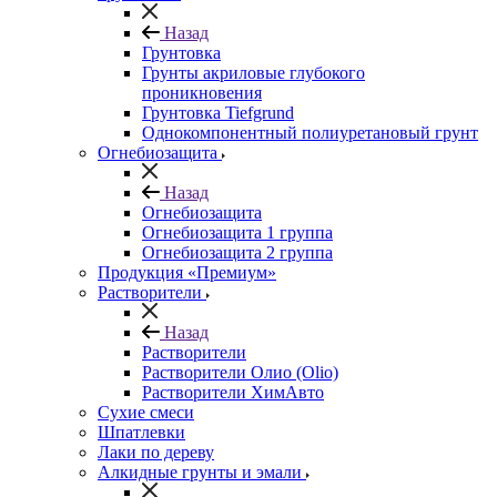
Назад
Грунтовка
Грунты акриловые глубокого
проникновения
Грунтовка Tiefgrund
Однокомпонентный полиуретановый грунт
Огнебиозащита
Назад
Огнебиозащита
Огнебиозащита 1 группа
Огнебиозащита 2 группа
Продукция «Премиум»
Растворители
Назад
Растворители
Растворители Олио (Olio)
Растворители ХимАвто
Сухие смеси
Шпатлевки
Лаки по дереву
Алкидные грунты и эмали