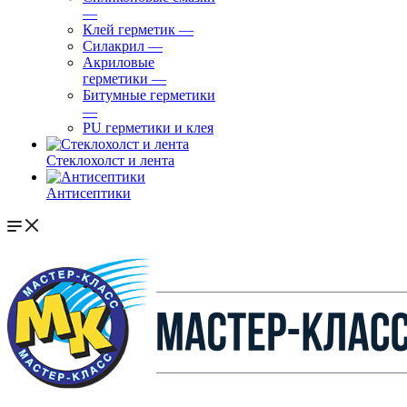
—
Клей герметик
—
Силакрил
—
Акриловые
герметики
—
Битумные герметики
—
PU герметики и клея
Стеклохолст и лента
Антисептики