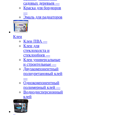
садовых деревьев
—
⁠Краска для бордюров
—
Эмаль для радиаторов
Клеи
Клеи ПВА
—
Клеи для
стеклохолста и
стеклообоев
—
Клеи универсальные
и строительные
—
Двухкомпонентный
полиуретановый клей
—
Однокомпонентный
полимерный клей
—
Воднодисперсионный
клей