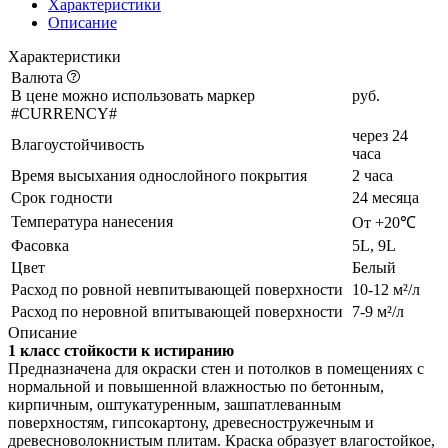
Характеристики
Описание
Характеристики
Валюта
В цене можно использовать маркер
руб.
#CURRENCY#
через 24
Влагоустойчивость
часа
Время высыхания однослойного покрытия
2 часа
Срок годности
24 месяца
Температура нанесения
От +20℃
Фасовка
5L, 9L
Цвет
Белый
Расход по ровной невпитывающей поверхности
10-12 м²/л
Расход по неровной впитывающей поверхности
7-9 м²/л
Описание
1 класс стойкости к истиранию
Предназначена для окраски стен и потолков в помещениях с
нормальной и повышенной влажностью по бетонным,
кирпичным, оштукатуренным, зашпатлеванным
поверхностям, гипсокартону, древесностружечным и
древесноволокнистым плитам. Краска образует влагостойкое,