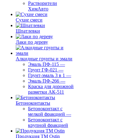
Растворители
ХимАвто
Сухие смеси
Шпатлевки
Лаки по дереву
Алкидные грунты и эмали
Эмаль ПФ-115
—
Грунт ГФ-021
—
Грунт-эмаль 3 в 1
—
Эмаль ПФ-266
—
Краска для дорожной
разметки АК-511
Бетоноконтакты
Бетоноконтакт с
мелкой фракцией
—
Бетоноконтакт с
крупной фракцией
Продукция ТМ Ostin