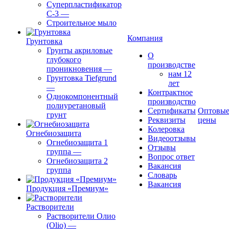
Суперпластификатор
С-3
—
Строительное мыло
Компания
Грунтовка
Грунты акриловые
О
глубокого
производстве
проникновения
—
нам 12
Грунтовка Tiefgrund
лет
—
Контрактное
Однокомпонентный
производство
полиуретановый
Сертификаты
Оптовы
грунт
Реквизиты
цены
Колеровка
Огнебиозащита
Видеоотзывы
Огнебиозащита 1
Отзывы
группа
—
Вопрос ответ
Огнебиозащита 2
Вакансия
группа
Словарь
Вакансия
Продукция «Премиум»
Растворители
Растворители Олио
(Olio)
—