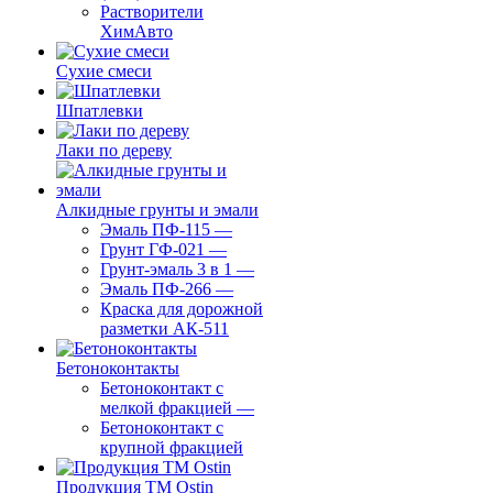
Растворители
ХимАвто
Сухие смеси
Шпатлевки
Лаки по дереву
Алкидные грунты и эмали
Эмаль ПФ-115
—
Грунт ГФ-021
—
Грунт-эмаль 3 в 1
—
Эмаль ПФ-266
—
Краска для дорожной
разметки АК-511
Бетоноконтакты
Бетоноконтакт с
мелкой фракцией
—
Бетоноконтакт с
крупной фракцией
Продукция ТМ Ostin