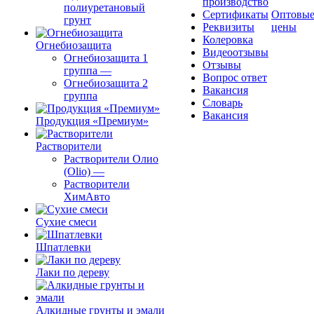
производство
полиуретановый
Сертификаты
Оптовы
грунт
Реквизиты
цены
Колеровка
Огнебиозащита
Видеоотзывы
Огнебиозащита 1
Отзывы
группа
—
Вопрос ответ
Огнебиозащита 2
Вакансия
группа
Словарь
Вакансия
Продукция «Премиум»
Растворители
Растворители Олио
(Olio)
—
Растворители
ХимАвто
Сухие смеси
Шпатлевки
Лаки по дереву
Алкидные грунты и эмали