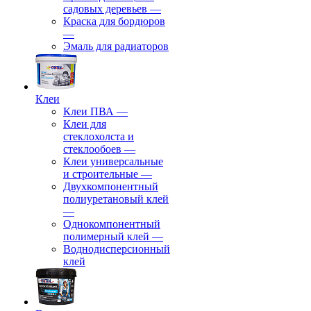
садовых деревьев
—
⁠Краска для бордюров
—
Эмаль для радиаторов
Клеи
Клеи ПВА
—
Клеи для
стеклохолста и
стеклообоев
—
Клеи универсальные
и строительные
—
Двухкомпонентный
полиуретановый клей
—
Однокомпонентный
полимерный клей
—
Воднодисперсионный
клей