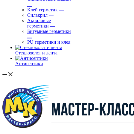
—
Клей герметик
—
Силакрил
—
Акриловые
герметики
—
Битумные герметики
—
PU герметики и клея
Стеклохолст и лента
Антисептики