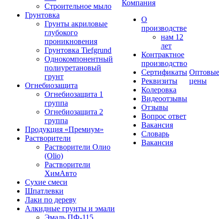
Компания
Строительное мыло
Грунтовка
О
Грунты акриловые
производстве
глубокого
нам 12
проникновения
лет
Грунтовка Tiefgrund
Контрактное
Однокомпонентный
производство
полиуретановый
Сертификаты
Оптовы
грунт
Реквизиты
цены
Огнебиозащита
Колеровка
Огнебиозащита 1
Видеоотзывы
группа
Отзывы
Огнебиозащита 2
Вопрос ответ
группа
Вакансия
Продукция «Премиум»
Словарь
Растворители
Вакансия
Растворители Олио
(Olio)
Растворители
ХимАвто
Сухие смеси
Шпатлевки
Лаки по дереву
Алкидные грунты и эмали
Эмаль ПФ-115