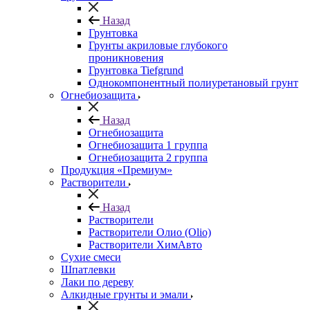
Назад
Грунтовка
Грунты акриловые глубокого
проникновения
Грунтовка Tiefgrund
Однокомпонентный полиуретановый грунт
Огнебиозащита
Назад
Огнебиозащита
Огнебиозащита 1 группа
Огнебиозащита 2 группа
Продукция «Премиум»
Растворители
Назад
Растворители
Растворители Олио (Olio)
Растворители ХимАвто
Сухие смеси
Шпатлевки
Лаки по дереву
Алкидные грунты и эмали