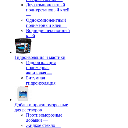
Двухкомпонентный
полиуретановый клей
—
Однокомпонентный
полимерный клей
—
Воднодисперсионный
клей
Гидроизоляция и мастики
Гидроизоляция
полимерная
акриловая
—
Битумная
гидроизоляция
Добавки противоморозные
для растворов
Противоморозные
добавки
—
Жидкое стекло
—