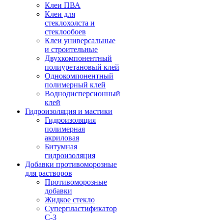
Клеи ПВА
Клеи для
стеклохолста и
стеклообоев
Клеи универсальные
и строительные
Двухкомпонентный
полиуретановый клей
Однокомпонентный
полимерный клей
Воднодисперсионный
клей
Гидроизоляция и мастики
Гидроизоляция
полимерная
акриловая
Битумная
гидроизоляция
Добавки противоморозные
для растворов
Противоморозные
добавки
Жидкое стекло
Суперпластификатор
С-3