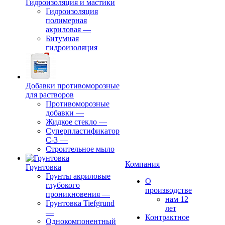
Гидроизоляция и мастики
Гидроизоляция
полимерная
акриловая
—
Битумная
гидроизоляция
Добавки противоморозные
для растворов
Противоморозные
добавки
—
Жидкое стекло
—
Суперпластификатор
С-3
—
Строительное мыло
Компания
Грунтовка
Грунты акриловые
О
глубокого
производстве
проникновения
—
нам 12
Грунтовка Tiefgrund
лет
—
Контрактное
Однокомпонентный