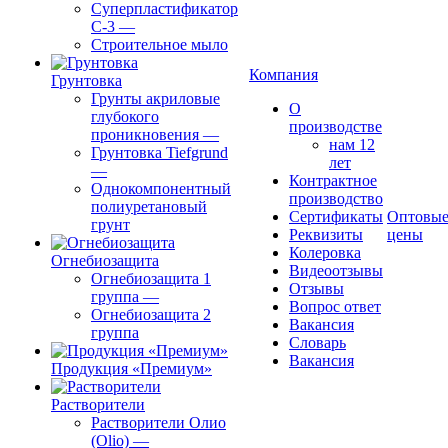
Суперпластификатор
С-3
—
Строительное мыло
Компания
Грунтовка
Грунты акриловые
О
глубокого
производстве
проникновения
—
нам 12
Грунтовка Tiefgrund
лет
—
Контрактное
Однокомпонентный
производство
полиуретановый
Сертификаты
Оптовы
грунт
Реквизиты
цены
Колеровка
Огнебиозащита
Видеоотзывы
Огнебиозащита 1
Отзывы
группа
—
Вопрос ответ
Огнебиозащита 2
Вакансия
группа
Словарь
Вакансия
Продукция «Премиум»
Растворители
Растворители Олио
(Olio)
—