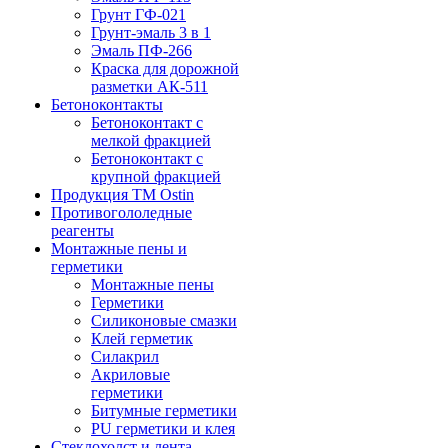
Грунт ГФ-021
Грунт-эмаль 3 в 1
Эмаль ПФ-266
Краска для дорожной
разметки АК-511
Бетоноконтакты
Бетоноконтакт с
мелкой фракцией
Бетоноконтакт с
крупной фракцией
Продукция ТМ Ostin
Противогололедные
реагенты
Монтажные пены и
герметики
Монтажные пены
Герметики
Силиконовые смазки
Клей герметик
Силакрил
Акриловые
герметики
Битумные герметики
PU герметики и клея
Стеклохолст и лента