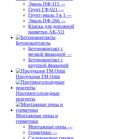
Эмаль ПФ-115
—
Грунт ГФ-021
—
Грунт-эмаль 3 в 1
—
Эмаль ПФ-266
—
Краска для дорожной
разметки АК-511
Бетоноконтакты
Бетоноконтакт с
мелкой фракцией
—
Бетоноконтакт с
крупной фракцией
Продукция ТМ Ostin
Противогололедные
реагенты
Монтажные пены и
герметики
Монтажные пены
—
Герметики
—
Силиконовые смазки