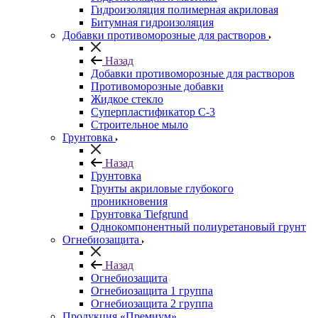
Гидроизоляция полимерная акриловая
Битумная гидроизоляция
Добавки противоморозные для растворов
Назад
Добавки противоморозные для растворов
Противоморозные добавки
Жидкое стекло
Суперпластификатор С-3
Строительное мыло
Грунтовка
Назад
Грунтовка
Грунты акриловые глубокого
проникновения
Грунтовка Tiefgrund
Однокомпонентный полиуретановый грунт
Огнебиозащита
Назад
Огнебиозащита
Огнебиозащита 1 группа
Огнебиозащита 2 группа
Продукция «Премиум»