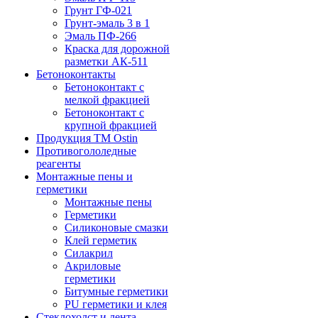
Грунт ГФ-021
Грунт-эмаль 3 в 1
Эмаль ПФ-266
Краска для дорожной
разметки АК-511
Бетоноконтакты
Бетоноконтакт с
мелкой фракцией
Бетоноконтакт с
крупной фракцией
Продукция ТМ Ostin
Противогололедные
реагенты
Монтажные пены и
герметики
Монтажные пены
Герметики
Силиконовые смазки
Клей герметик
Силакрил
Акриловые
герметики
Битумные герметики
PU герметики и клея
Стеклохолст и лента