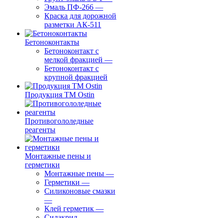
Эмаль ПФ-266
—
Краска для дорожной
разметки АК-511
Бетоноконтакты
Бетоноконтакт с
мелкой фракцией
—
Бетоноконтакт с
крупной фракцией
Продукция ТМ Ostin
Противогололедные
реагенты
Монтажные пены и
герметики
Монтажные пены
—
Герметики
—
Силиконовые смазки
—
Клей герметик
—
Силакрил
—