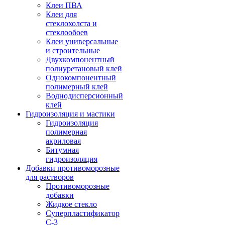
Клеи ПВА
Клеи для
стеклохолста и
стеклообоев
Клеи универсальные
и строительные
Двухкомпонентный
полиуретановый клей
Однокомпонентный
полимерный клей
Воднодисперсионный
клей
Гидроизоляция и мастики
Гидроизоляция
полимерная
акриловая
Битумная
гидроизоляция
Добавки противоморозные
для растворов
Противоморозные
добавки
Жидкое стекло
Суперпластификатор
С-3