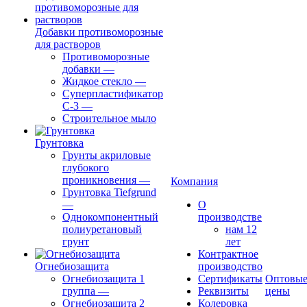
Добавки противоморозные
для растворов
Противоморозные
добавки
—
Жидкое стекло
—
Суперпластификатор
С-3
—
Строительное мыло
Грунтовка
Грунты акриловые
глубокого
проникновения
—
Компания
Грунтовка Tiefgrund
—
О
Однокомпонентный
производстве
полиуретановый
нам 12
грунт
лет
Контрактное
Огнебиозащита
производство
Огнебиозащита 1
Сертификаты
Оптовы
группа
—
Реквизиты
цены
Огнебиозащита 2
Колеровка