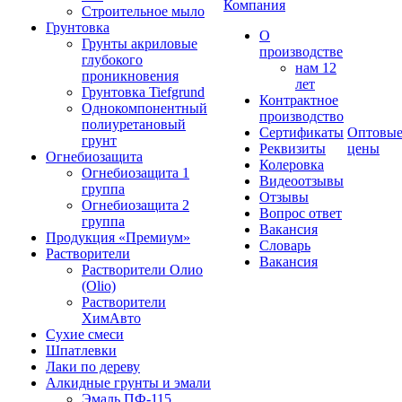
Компания
Строительное мыло
Грунтовка
О
Грунты акриловые
производстве
глубокого
нам 12
проникновения
лет
Грунтовка Tiefgrund
Контрактное
Однокомпонентный
производство
полиуретановый
Сертификаты
Оптовы
грунт
Реквизиты
цены
Огнебиозащита
Колеровка
Огнебиозащита 1
Видеоотзывы
группа
Отзывы
Огнебиозащита 2
Вопрос ответ
группа
Вакансия
Продукция «Премиум»
Словарь
Растворители
Вакансия
Растворители Олио
(Olio)
Растворители
ХимАвто
Сухие смеси
Шпатлевки
Лаки по дереву
Алкидные грунты и эмали
Эмаль ПФ-115