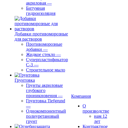
акриловая
—
Битумная
гидроизоляция
Добавки противоморозные
для растворов
Противоморозные
добавки
—
Жидкое стекло
—
Суперпластификатор
С-3
—
Строительное мыло
Грунтовка
Грунты акриловые
глубокого
проникновения
—
Компания
Грунтовка Tiefgrund
—
О
Однокомпонентный
производстве
полиуретановый
нам 12
грунт
лет
Контрактное