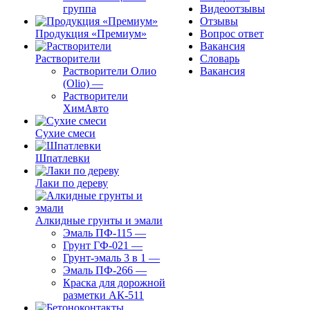
группа
Видеоотзывы
Отзывы
Продукция «Премиум»
Вопрос ответ
Вакансия
Растворители
Словарь
Растворители Олио
Вакансия
(Olio)
—
Растворители
ХимАвто
Сухие смеси
Шпатлевки
Лаки по дереву
Алкидные грунты и эмали
Эмаль ПФ-115
—
Грунт ГФ-021
—
Грунт-эмаль 3 в 1
—
Эмаль ПФ-266
—
Краска для дорожной
разметки АК-511