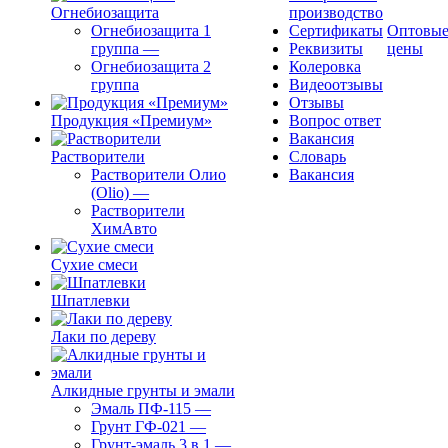
Огнебиозащита
производство
Огнебиозащита 1
Сертификаты
Оптовы
группа
—
Реквизиты
цены
Огнебиозащита 2
Колеровка
группа
Видеоотзывы
Отзывы
Продукция «Премиум»
Вопрос ответ
Вакансия
Растворители
Словарь
Растворители Олио
Вакансия
(Olio)
—
Растворители
ХимАвто
Сухие смеси
Шпатлевки
Лаки по дереву
Алкидные грунты и эмали
Эмаль ПФ-115
—
Грунт ГФ-021
—
Грунт-эмаль 3 в 1
—