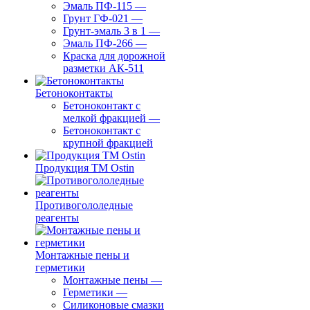
Эмаль ПФ-115
—
Грунт ГФ-021
—
Грунт-эмаль 3 в 1
—
Эмаль ПФ-266
—
Краска для дорожной
разметки АК-511
Бетоноконтакты
Бетоноконтакт с
мелкой фракцией
—
Бетоноконтакт с
крупной фракцией
Продукция ТМ Ostin
Противогололедные
реагенты
Монтажные пены и
герметики
Монтажные пены
—
Герметики
—
Силиконовые смазки