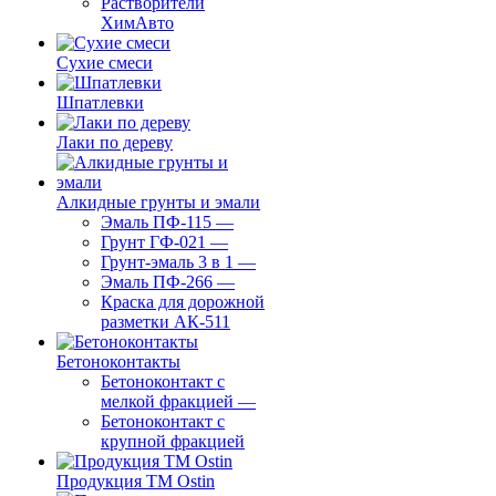
Растворители
ХимАвто
Сухие смеси
Шпатлевки
Лаки по дереву
Алкидные грунты и эмали
Эмаль ПФ-115
—
Грунт ГФ-021
—
Грунт-эмаль 3 в 1
—
Эмаль ПФ-266
—
Краска для дорожной
разметки АК-511
Бетоноконтакты
Бетоноконтакт с
мелкой фракцией
—
Бетоноконтакт с
крупной фракцией
Продукция ТМ Ostin