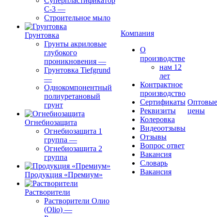
Суперпластификатор
С-3
—
Строительное мыло
Компания
Грунтовка
Грунты акриловые
О
глубокого
производстве
проникновения
—
нам 12
Грунтовка Tiefgrund
лет
—
Контрактное
Однокомпонентный
производство
полиуретановый
Сертификаты
Оптовы
грунт
Реквизиты
цены
Колеровка
Огнебиозащита
Видеоотзывы
Огнебиозащита 1
Отзывы
группа
—
Вопрос ответ
Огнебиозащита 2
Вакансия
группа
Словарь
Вакансия
Продукция «Премиум»
Растворители
Растворители Олио
(Olio)
—