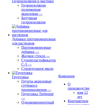
Гидроизоляция и мастики
Гидроизоляция
полимерная
акриловая
—
Битумная
гидроизоляция
Добавки противоморозные
для растворов
Противоморозные
добавки
—
Жидкое стекло
—
Суперпластификатор
С-3
—
Строительное мыло
Компания
Грунтовка
Грунты акриловые
О
глубокого
производстве
проникновения
—
нам 12
Грунтовка Tiefgrund
лет
—
Контрактное
Однокомпонентный