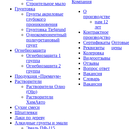
Компания
Строительное мыло
Грунтовка
О
Грунты акриловые
производстве
глубокого
нам 12
проникновения
лет
Грунтовка Tiefgrund
Контрактное
Однокомпонентный
производство
полиуретановый
Сертификаты
Оптовы
грунт
Реквизиты
цены
Огнебиозащита
Колеровка
Огнебиозащита 1
Видеоотзывы
группа
Отзывы
Огнебиозащита 2
Вопрос ответ
группа
Вакансия
Продукция «Премиум»
Словарь
Растворители
Вакансия
Растворители Олио
(Olio)
Растворители
ХимАвто
Сухие смеси
Шпатлевки
Лаки по дереву
Алкидные грунты и эмали
Эмаль ПФ-115