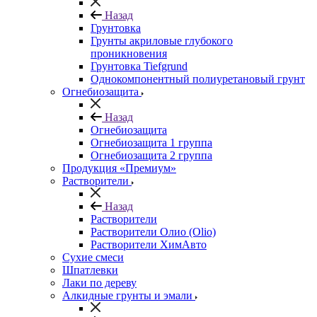
Назад
Грунтовка
Грунты акриловые глубокого
проникновения
Грунтовка Tiefgrund
Однокомпонентный полиуретановый грунт
Огнебиозащита
Назад
Огнебиозащита
Огнебиозащита 1 группа
Огнебиозащита 2 группа
Продукция «Премиум»
Растворители
Назад
Растворители
Растворители Олио (Olio)
Растворители ХимАвто
Сухие смеси
Шпатлевки
Лаки по дереву
Алкидные грунты и эмали