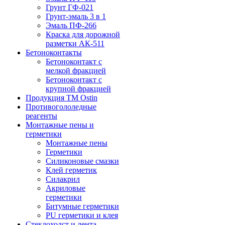
Грунт ГФ-021
Грунт-эмаль 3 в 1
Эмаль ПФ-266
Краска для дорожной
разметки АК-511
Бетоноконтакты
Бетоноконтакт с
мелкой фракцией
Бетоноконтакт с
крупной фракцией
Продукция ТМ Ostin
Противогололедные
реагенты
Монтажные пены и
герметики
Монтажные пены
Герметики
Силиконовые смазки
Клей герметик
Силакрил
Акриловые
герметики
Битумные герметики
PU герметики и клея
Стеклохолст и лента