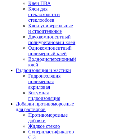
Клеи ПВА
Клеи для
стеклохолста и
стеклообоев
Клеи универсальные
и строительные
Двухкомпонентный
полиуретановый клей
Однокомпонентный
полимерный клей
Воднодисперсионный
клей
Гидроизоляция и мастики
Гидроизоляция
полимерная
акриловая
Битумная
гидроизоляция
Добавки противоморозные
для растворов
Противоморозные
добавки
Жидкое стекло
Суперпластификатор
С-3