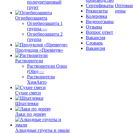
производство
полиуретановый
Сертификаты
Оптовы
грунт
Реквизиты
цены
Колеровка
Огнебиозащита
Видеоотзывы
Огнебиозащита 1
Отзывы
группа
—
Вопрос ответ
Огнебиозащита 2
Вакансия
группа
Словарь
Вакансия
Продукция «Премиум»
Растворители
Растворители Олио
(Olio)
—
Растворители
ХимАвто
Сухие смеси
Шпатлевки
Лаки по дереву
Алкидные грунты и эмали