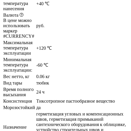
температура
+40 ℃
нанесения
Валюта
В цене можно
использовать
руб.
маркер
#CURRENCY#
Максимальная
температура
+120 ℃
эксплуатации
Минимальная
температура
-60 ℃
эксплуатации:
Вес нетто, кг
0.06 кг
Вид тары
тюбик
Время полного
24 ч
высыхания
Консистенция
Тиксотропное пастообразное вещество
Морозостойкий
да
герметизация угловых и компенсационных
швов, герметизация примыканий
сантехнического оборудования к облицовке,
Назначение
устройство строительных швов и