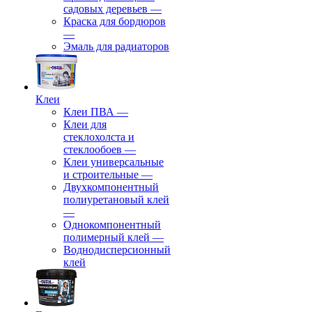
садовых деревьев
—
⁠Краска для бордюров
—
Эмаль для радиаторов
Клеи
Клеи ПВА
—
Клеи для
стеклохолста и
стеклообоев
—
Клеи универсальные
и строительные
—
Двухкомпонентный
полиуретановый клей
—
Однокомпонентный
полимерный клей
—
Воднодисперсионный
клей