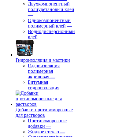
Двухкомпонентный
полиуретановый клей
—
Однокомпонентный
полимерный клей
—
Воднодисперсионный
клей
Гидроизоляция и мастики
Гидроизоляция
полимерная
акриловая
—
Битумная
гидроизоляция
Добавки противоморозные
для растворов
Противоморозные
добавки
—
Жидкое стекло
—