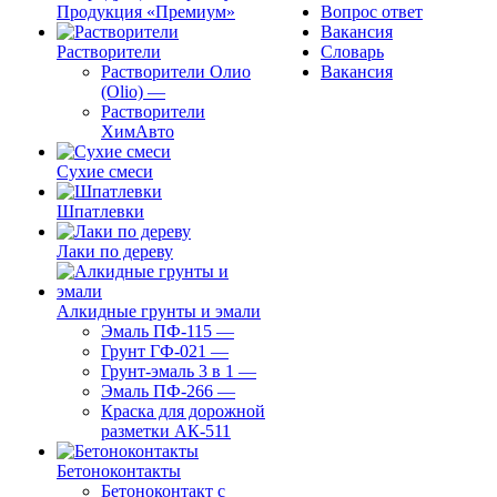
Продукция «Премиум»
Вопрос ответ
Вакансия
Растворители
Словарь
Растворители Олио
Вакансия
(Olio)
—
Растворители
ХимАвто
Сухие смеси
Шпатлевки
Лаки по дереву
Алкидные грунты и эмали
Эмаль ПФ-115
—
Грунт ГФ-021
—
Грунт-эмаль 3 в 1
—
Эмаль ПФ-266
—
Краска для дорожной
разметки АК-511
Бетоноконтакты
Бетоноконтакт с