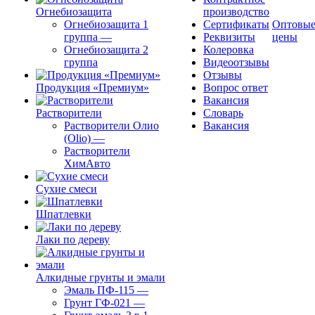
Огнебиозащита
производство
Огнебиозащита 1
Сертификаты
Оптовы
группа
—
Реквизиты
цены
Огнебиозащита 2
Колеровка
группа
Видеоотзывы
Отзывы
Продукция «Премиум»
Вопрос ответ
Вакансия
Растворители
Словарь
Растворители Олио
Вакансия
(Olio)
—
Растворители
ХимАвто
Сухие смеси
Шпатлевки
Лаки по дереву
Алкидные грунты и эмали
Эмаль ПФ-115
—
Грунт ГФ-021
—