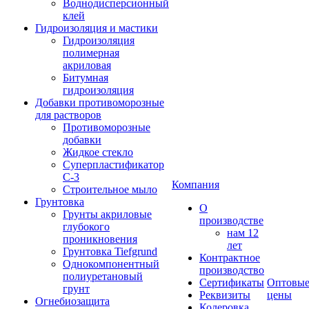
Воднодисперсионный
клей
Гидроизоляция и мастики
Гидроизоляция
полимерная
акриловая
Битумная
гидроизоляция
Добавки противоморозные
для растворов
Противоморозные
добавки
Жидкое стекло
Суперпластификатор
С-3
Компания
Строительное мыло
Грунтовка
О
Грунты акриловые
производстве
глубокого
нам 12
проникновения
лет
Грунтовка Tiefgrund
Контрактное
Однокомпонентный
производство
полиуретановый
Сертификаты
Оптовы
грунт
Реквизиты
цены
Огнебиозащита
Колеровка