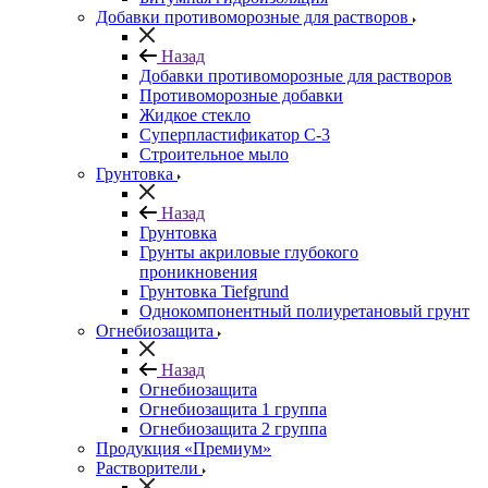
Добавки противоморозные для растворов
Назад
Добавки противоморозные для растворов
Противоморозные добавки
Жидкое стекло
Суперпластификатор С-3
Строительное мыло
Грунтовка
Назад
Грунтовка
Грунты акриловые глубокого
проникновения
Грунтовка Tiefgrund
Однокомпонентный полиуретановый грунт
Огнебиозащита
Назад
Огнебиозащита
Огнебиозащита 1 группа
Огнебиозащита 2 группа
Продукция «Премиум»
Растворители