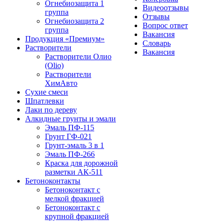
Огнебиозащита 1
Видеоотзывы
группа
Отзывы
Огнебиозащита 2
Вопрос ответ
группа
Вакансия
Продукция «Премиум»
Словарь
Растворители
Вакансия
Растворители Олио
(Olio)
Растворители
ХимАвто
Сухие смеси
Шпатлевки
Лаки по дереву
Алкидные грунты и эмали
Эмаль ПФ-115
Грунт ГФ-021
Грунт-эмаль 3 в 1
Эмаль ПФ-266
Краска для дорожной
разметки АК-511
Бетоноконтакты
Бетоноконтакт с
мелкой фракцией
Бетоноконтакт с
крупной фракцией