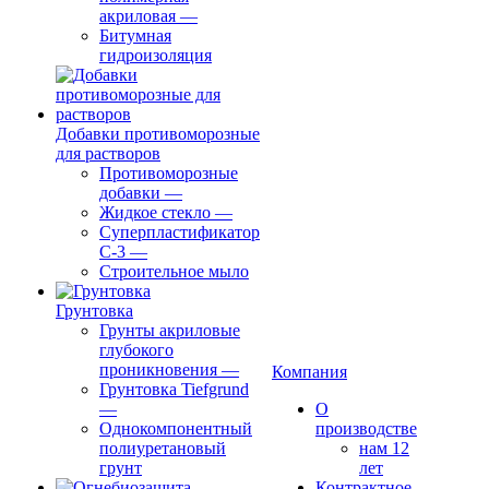
акриловая
—
Битумная
гидроизоляция
Добавки противоморозные
для растворов
Противоморозные
добавки
—
Жидкое стекло
—
Суперпластификатор
С-3
—
Строительное мыло
Грунтовка
Грунты акриловые
глубокого
проникновения
—
Компания
Грунтовка Tiefgrund
—
О
Однокомпонентный
производстве
полиуретановый
нам 12
грунт
лет
Контрактное