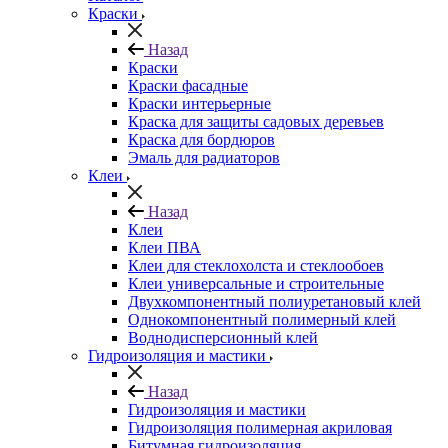
Краски
Назад
Краски
Краски фасадные
Краски интерьерные
Краска для защиты садовых деревьев
⁠Краска для бордюров
Эмаль для радиаторов
Клеи
Назад
Клеи
Клеи ПВА
Клеи для стеклохолста и стеклообоев
Клеи универсальные и строительные
Двухкомпонентный полиуретановый клей
Однокомпонентный полимерный клей
Воднодисперсионный клей
Гидроизоляция и мастики
Назад
Гидроизоляция и мастики
Гидроизоляция полимерная акриловая
Битумная гидроизоляция