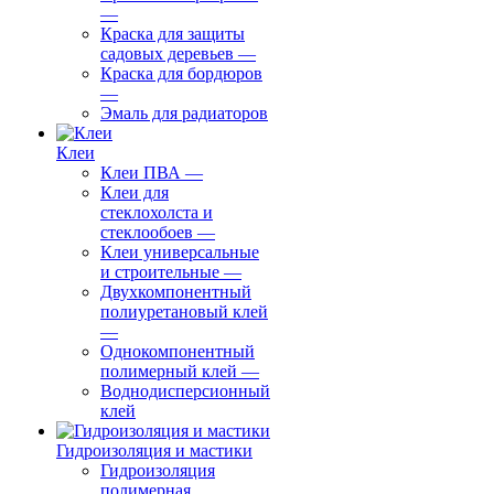
—
Краска для защиты
садовых деревьев
—
⁠Краска для бордюров
—
Эмаль для радиаторов
Клеи
Клеи ПВА
—
Клеи для
стеклохолста и
стеклообоев
—
Клеи универсальные
и строительные
—
Двухкомпонентный
полиуретановый клей
—
Однокомпонентный
полимерный клей
—
Воднодисперсионный
клей
Гидроизоляция и мастики
Гидроизоляция
полимерная