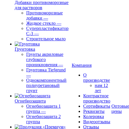
Добавки противоморозные
для растворов
Противоморозные
добавки
—
Жидкое стекло
—
Суперпластификатор
С-3
—
Строительное мыло
Грунтовка
Грунты акриловые
глубокого
проникновения
—
Компания
Грунтовка Tiefgrund
—
О
Однокомпонентный
производстве
полиуретановый
нам 12
грунт
лет
Контрактное
Огнебиозащита
производство
Огнебиозащита 1
Сертификаты
Оптовы
группа
—
Реквизиты
цены
Огнебиозащита 2
Колеровка
группа
Видеоотзывы
Отзывы