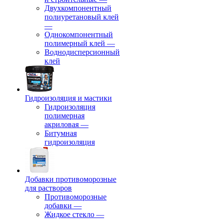
Двухкомпонентный
полиуретановый клей
—
Однокомпонентный
полимерный клей
—
Воднодисперсионный
клей
Гидроизоляция и мастики
Гидроизоляция
полимерная
акриловая
—
Битумная
гидроизоляция
Добавки противоморозные
для растворов
Противоморозные
добавки
—
Жидкое стекло
—