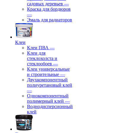
садовых деревьев
—
⁠Краска для бордюров
—
Эмаль для радиаторов
Клеи
Клеи ПВА
—
Клеи для
стеклохолста и
стеклообоев
—
Клеи универсальные
и строительные
—
Двухкомпонентный
полиуретановый клей
—
Однокомпонентный
полимерный клей
—
Воднодисперсионный
клей