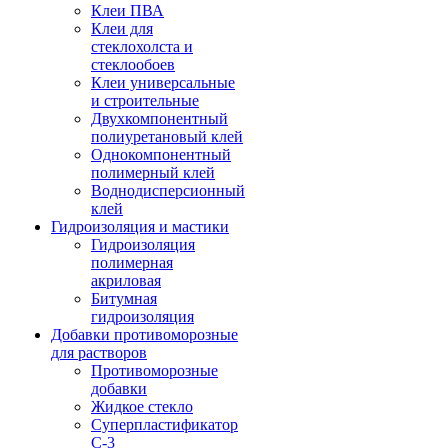
Клеи ПВА
Клеи для
стеклохолста и
стеклообоев
Клеи универсальные
и строительные
Двухкомпонентный
полиуретановый клей
Однокомпонентный
полимерный клей
Воднодисперсионный
клей
Гидроизоляция и мастики
Гидроизоляция
полимерная
акриловая
Битумная
гидроизоляция
Добавки противоморозные
для растворов
Противоморозные
добавки
Жидкое стекло
Суперпластификатор
С-3