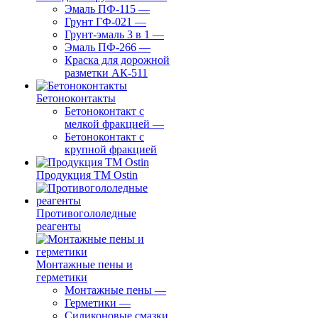
Эмаль ПФ-115
—
Грунт ГФ-021
—
Грунт-эмаль 3 в 1
—
Эмаль ПФ-266
—
Краска для дорожной
разметки АК-511
Бетоноконтакты
Бетоноконтакт с
мелкой фракцией
—
Бетоноконтакт с
крупной фракцией
Продукция ТМ Ostin
Противогололедные
реагенты
Монтажные пены и
герметики
Монтажные пены
—
Герметики
—
Силиконовые смазки