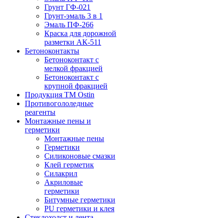
Грунт ГФ-021
Грунт-эмаль 3 в 1
Эмаль ПФ-266
Краска для дорожной
разметки АК-511
Бетоноконтакты
Бетоноконтакт с
мелкой фракцией
Бетоноконтакт с
крупной фракцией
Продукция ТМ Ostin
Противогололедные
реагенты
Монтажные пены и
герметики
Монтажные пены
Герметики
Силиконовые смазки
Клей герметик
Силакрил
Акриловые
герметики
Битумные герметики
PU герметики и клея
Стеклохолст и лента