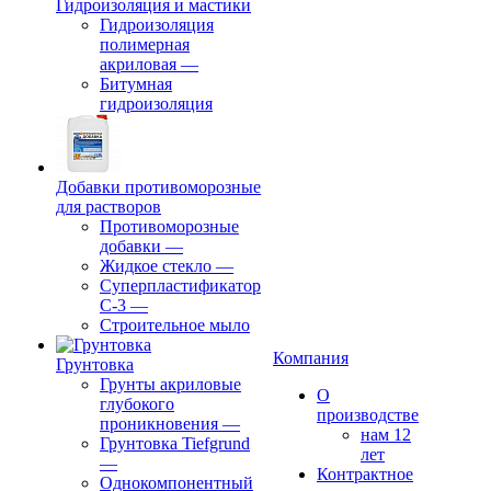
Гидроизоляция и мастики
Гидроизоляция
полимерная
акриловая
—
Битумная
гидроизоляция
Добавки противоморозные
для растворов
Противоморозные
добавки
—
Жидкое стекло
—
Суперпластификатор
С-3
—
Строительное мыло
Компания
Грунтовка
Грунты акриловые
О
глубокого
производстве
проникновения
—
нам 12
Грунтовка Tiefgrund
лет
—
Контрактное
Однокомпонентный