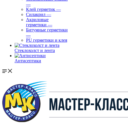
—
Клей герметик
—
Силакрил
—
Акриловые
герметики
—
Битумные герметики
—
PU герметики и клея
Стеклохолст и лента
Антисептики