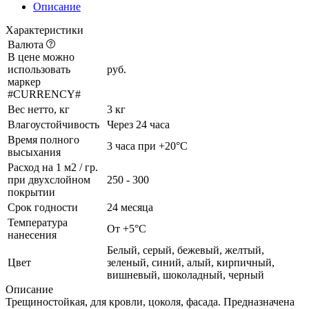
Описание
Характеристики
Валюта
В цене можно
использовать
руб.
маркер
#CURRENCY#
Вес нетто, кг
3 кг
Влагоустойчивость
Через 24 часа
Время полного
3 часа при +20°С
высыхания
Расход на 1 м2 / гр.
при двухслойном
250 - 300
покрытии
Срок годности
24 месяца
Температура
От +5°C
нанесения
Белый, серый, бежевый, желтый,
Цвет
зеленый, синий, алый, кирпичный,
вишневый, шоколадный, черный
Описание
Трещиностойкая, для кровли, цоколя, фасада. Предназначена