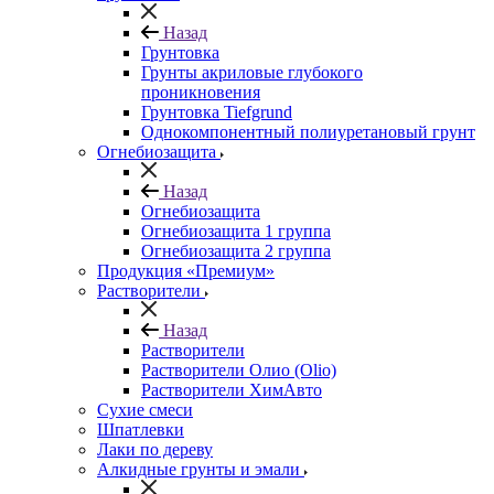
Назад
Грунтовка
Грунты акриловые глубокого
проникновения
Грунтовка Tiefgrund
Однокомпонентный полиуретановый грунт
Огнебиозащита
Назад
Огнебиозащита
Огнебиозащита 1 группа
Огнебиозащита 2 группа
Продукция «Премиум»
Растворители
Назад
Растворители
Растворители Олио (Olio)
Растворители ХимАвто
Сухие смеси
Шпатлевки
Лаки по дереву
Алкидные грунты и эмали