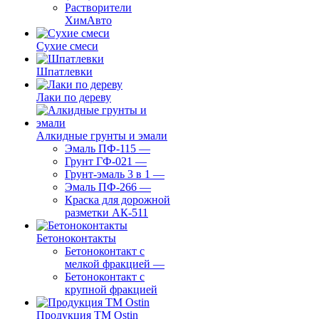
Растворители
ХимАвто
Сухие смеси
Шпатлевки
Лаки по дереву
Алкидные грунты и эмали
Эмаль ПФ-115
—
Грунт ГФ-021
—
Грунт-эмаль 3 в 1
—
Эмаль ПФ-266
—
Краска для дорожной
разметки АК-511
Бетоноконтакты
Бетоноконтакт с
мелкой фракцией
—
Бетоноконтакт с
крупной фракцией
Продукция ТМ Ostin