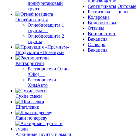
производство
полиуретановый
Сертификаты
Оптовы
грунт
Реквизиты
цены
Колеровка
Огнебиозащита
Видеоотзывы
Огнебиозащита 1
Отзывы
группа
—
Вопрос ответ
Огнебиозащита 2
Вакансия
группа
Словарь
Вакансия
Продукция «Премиум»
Растворители
Растворители Олио
(Olio)
—
Растворители
ХимАвто
Сухие смеси
Шпатлевки
Лаки по дереву
Алкидные грунты и эмали