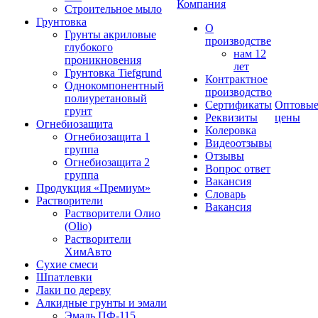
Компания
Строительное мыло
Грунтовка
О
Грунты акриловые
производстве
глубокого
нам 12
проникновения
лет
Грунтовка Tiefgrund
Контрактное
Однокомпонентный
производство
полиуретановый
Сертификаты
Оптовы
грунт
Реквизиты
цены
Огнебиозащита
Колеровка
Огнебиозащита 1
Видеоотзывы
группа
Отзывы
Огнебиозащита 2
Вопрос ответ
группа
Вакансия
Продукция «Премиум»
Словарь
Растворители
Вакансия
Растворители Олио
(Olio)
Растворители
ХимАвто
Сухие смеси
Шпатлевки
Лаки по дереву
Алкидные грунты и эмали
Эмаль ПФ-115