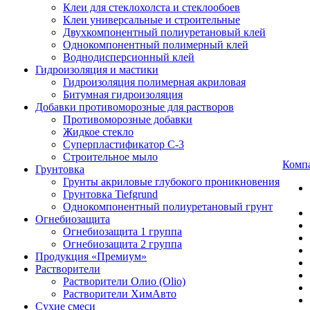
Клеи для стеклохолста и стеклообоев
Клеи универсальные и строительные
Двухкомпонентный полиуретановый клей
Однокомпонентный полимерный клей
Воднодисперсионный клей
Гидроизоляция и мастики
Гидроизоляция полимерная акриловая
Битумная гидроизоляция
Добавки противоморозные для растворов
Противоморозные добавки
Жидкое стекло
Суперпластификатор С-3
Строительное мыло
Комп
Грунтовка
Грунты акриловые глубокого проникновения
Грунтовка Tiefgrund
Однокомпонентный полиуретановый грунт
Огнебиозащита
Огнебиозащита 1 группа
Огнебиозащита 2 группа
Продукция «Премиум»
Растворители
Растворители Олио (Olio)
Растворители ХимАвто
Сухие смеси