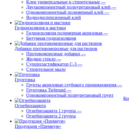
Клеи универсальные и строительные
—
Двухкомпонентный полиуретановый клей
—
Однокомпонентный полимерный клей
—
Воднодисперсионный клей
Гидроизоляция и мастики
Гидроизоляция полимерная акриловая
—
Битумная гидроизоляция
Добавки противоморозные для растворов
Противоморозные добавки
—
Жидкое стекло
—
Суперпластификатор С-3
—
Строительное мыло
Грунтовка
Грунты акриловые глубокого проникновения
—
Грунтовка Tiefgrund
—
Однокомпонентный полиуретановый грунт
Ко
Огнебиозащита
Огнебиозащита 1 группа
—
Огнебиозащита 2 группа
Продукция «Премиум»