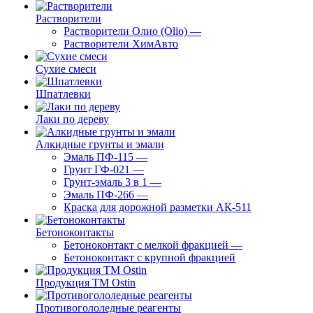
Растворители
Растворители Олио (Olio)
—
Растворители ХимАвто
Сухие смеси
Шпатлевки
Лаки по дереву
Алкидные грунты и эмали
Эмаль ПФ-115
—
Грунт ГФ-021
—
Грунт-эмаль 3 в 1
—
Эмаль ПФ-266
—
Краска для дорожной разметки АК-511
Бетоноконтакты
Бетоноконтакт с мелкой фракцией
—
Бетоноконтакт с крупной фракцией
Продукция ТМ Ostin
Противогололедные реагенты