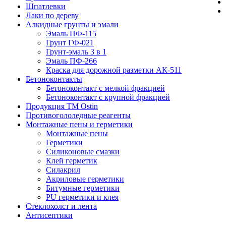
Шпатлевки
Лаки по дереву
Алкидные грунты и эмали
Эмаль ПФ-115
Грунт ГФ-021
Грунт-эмаль 3 в 1
Эмаль ПФ-266
Краска для дорожной разметки АК-511
Бетоноконтакты
Бетоноконтакт с мелкой фракцией
Бетоноконтакт с крупной фракцией
Продукция ТМ Ostin
Противогололедные реагенты
Монтажные пены и герметики
Монтажные пены
Герметики
Силиконовые смазки
Клей герметик
Силакрил
Акриловые герметики
Битумные герметики
PU герметики и клея
Стеклохолст и лента
Антисептики