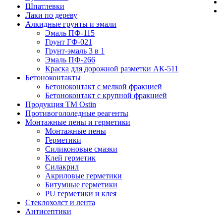
Шпатлевки
Лаки по дереву
Алкидные грунты и эмали
Эмаль ПФ-115
Грунт ГФ-021
Грунт-эмаль 3 в 1
Эмаль ПФ-266
Краска для дорожной разметки АК-511
Бетоноконтакты
Бетоноконтакт с мелкой фракцией
Бетоноконтакт с крупной фракцией
Продукция ТМ Ostin
Противогололедные реагенты
Монтажные пены и герметики
Монтажные пены
Герметики
Силиконовые смазки
Клей герметик
Силакрил
Акриловые герметики
Битумные герметики
PU герметики и клея
Стеклохолст и лента
Антисептики