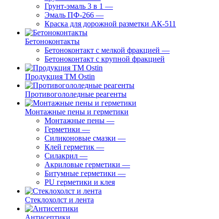
Грунт-эмаль 3 в 1
—
Эмаль ПФ-266
—
Краска для дорожной разметки АК-511
Бетоноконтакты
Бетоноконтакт с мелкой фракцией
—
Бетоноконтакт с крупной фракцией
Продукция ТМ Ostin
Противогололедные реагенты
Монтажные пены и герметики
Монтажные пены
—
Герметики
—
Силиконовые смазки
—
Клей герметик
—
Силакрил
—
Акриловые герметики
—
Битумные герметики
—
PU герметики и клея
Стеклохолст и лента
Антисептики