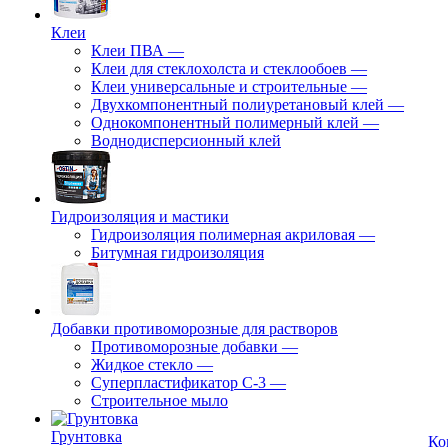
Клеи
Клеи ПВА
—
Клеи для стеклохолста и стеклообоев
—
Клеи универсальные и строительные
—
Двухкомпонентный полиуретановый клей
—
Однокомпонентный полимерный клей
—
Воднодисперсионный клей
Гидроизоляция и мастики
Гидроизоляция полимерная акриловая
—
Битумная гидроизоляция
Добавки противоморозные для растворов
Противоморозные добавки
—
Жидкое стекло
—
Суперпластификатор С-3
—
Строительное мыло
Грунтовка
Ко