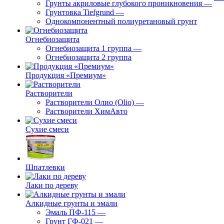
Грунты акриловые глубокого проникновения
—
Грунтовка Tiefgrund
—
Однокомпонентный полиуретановый грунт
Огнебиозащита
Огнебиозащита 1 группа
—
Огнебиозащита 2 группа
Продукция «Премиум»
Растворители
Растворители Олио (Olio)
—
Растворители ХимАвто
Сухие смеси
Шпатлевки
Лаки по дереву
Алкидные грунты и эмали
Эмаль ПФ-115
—
Грунт ГФ-021
—