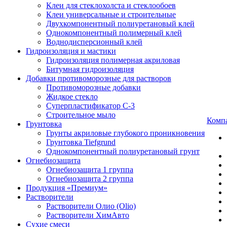
Клеи для стеклохолста и стеклообоев
Клеи универсальные и строительные
Двухкомпонентный полиуретановый клей
Однокомпонентный полимерный клей
Воднодисперсионный клей
Гидроизоляция и мастики
Гидроизоляция полимерная акриловая
Битумная гидроизоляция
Добавки противоморозные для растворов
Противоморозные добавки
Жидкое стекло
Суперпластификатор С-3
Строительное мыло
Комп
Грунтовка
Грунты акриловые глубокого проникновения
Грунтовка Tiefgrund
Однокомпонентный полиуретановый грунт
Огнебиозащита
Огнебиозащита 1 группа
Огнебиозащита 2 группа
Продукция «Премиум»
Растворители
Растворители Олио (Olio)
Растворители ХимАвто
Сухие смеси