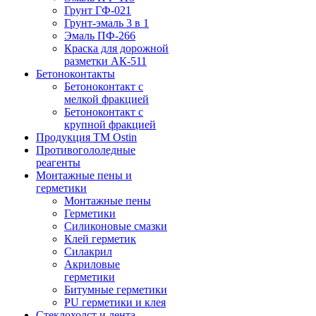
Грунт ГФ-021
Грунт-эмаль 3 в 1
Эмаль ПФ-266
Краска для дорожной
разметки АК-511
Бетоноконтакты
Бетоноконтакт с
мелкой фракцией
Бетоноконтакт с
крупной фракцией
Продукция ТМ Ostin
Противогололедные
реагенты
Монтажные пены и
герметики
Монтажные пены
Герметики
Силиконовые смазки
Клей герметик
Силакрил
Акриловые
герметики
Битумные герметики
PU герметики и клея
Стеклохолст и лента