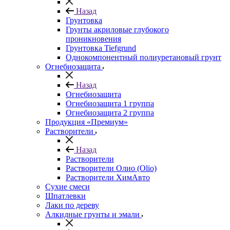
Назад
Грунтовка
Грунты акриловые глубокого
проникновения
Грунтовка Tiefgrund
Однокомпонентный полиуретановый грунт
Огнебиозащита
Назад
Огнебиозащита
Огнебиозащита 1 группа
Огнебиозащита 2 группа
Продукция «Премиум»
Растворители
Назад
Растворители
Растворители Олио (Olio)
Растворители ХимАвто
Сухие смеси
Шпатлевки
Лаки по дереву
Алкидные грунты и эмали