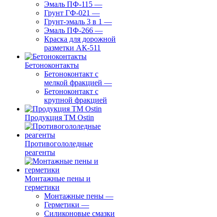
Эмаль ПФ-115
—
Грунт ГФ-021
—
Грунт-эмаль 3 в 1
—
Эмаль ПФ-266
—
Краска для дорожной
разметки АК-511
Бетоноконтакты
Бетоноконтакт с
мелкой фракцией
—
Бетоноконтакт с
крупной фракцией
Продукция ТМ Ostin
Противогололедные
реагенты
Монтажные пены и
герметики
Монтажные пены
—
Герметики
—
Силиконовые смазки