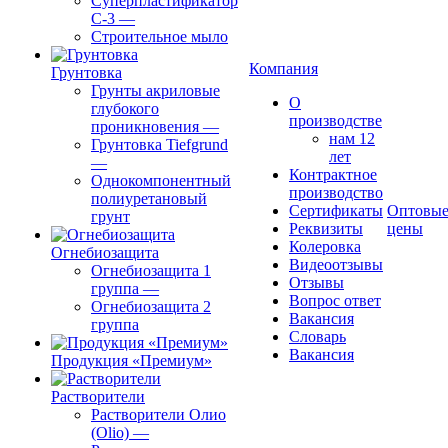
Суперпластификатор
С-3
—
Строительное мыло
Компания
Грунтовка
Грунты акриловые
О
глубокого
производстве
проникновения
—
нам 12
Грунтовка Tiefgrund
лет
—
Контрактное
Однокомпонентный
производство
полиуретановый
Сертификаты
Оптовы
грунт
Реквизиты
цены
Колеровка
Огнебиозащита
Видеоотзывы
Огнебиозащита 1
Отзывы
группа
—
Вопрос ответ
Огнебиозащита 2
Вакансия
группа
Словарь
Вакансия
Продукция «Премиум»
Растворители
Растворители Олио
(Olio)
—