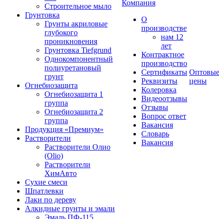
Компания
Строительное мыло
Грунтовка
О
Грунты акриловые
производстве
глубокого
нам 12
проникновения
лет
Грунтовка Tiefgrund
Контрактное
Однокомпонентный
производство
полиуретановый
Сертификаты
Оптовы
грунт
Реквизиты
цены
Огнебиозащита
Колеровка
Огнебиозащита 1
Видеоотзывы
группа
Отзывы
Огнебиозащита 2
Вопрос ответ
группа
Вакансия
Продукция «Премиум»
Словарь
Растворители
Вакансия
Растворители Олио
(Olio)
Растворители
ХимАвто
Сухие смеси
Шпатлевки
Лаки по дереву
Алкидные грунты и эмали
Эмаль ПФ-115