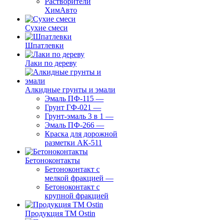
Растворители
ХимАвто
Сухие смеси
Шпатлевки
Лаки по дереву
Алкидные грунты и эмали
Эмаль ПФ-115
—
Грунт ГФ-021
—
Грунт-эмаль 3 в 1
—
Эмаль ПФ-266
—
Краска для дорожной
разметки АК-511
Бетоноконтакты
Бетоноконтакт с
мелкой фракцией
—
Бетоноконтакт с
крупной фракцией
Продукция ТМ Ostin