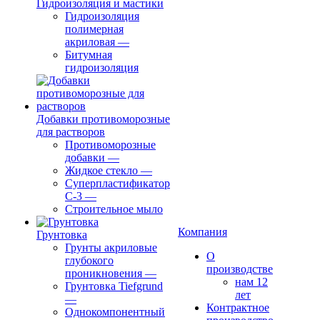
Гидроизоляция и мастики
Гидроизоляция
полимерная
акриловая
—
Битумная
гидроизоляция
Добавки противоморозные
для растворов
Противоморозные
добавки
—
Жидкое стекло
—
Суперпластификатор
С-3
—
Строительное мыло
Компания
Грунтовка
Грунты акриловые
О
глубокого
производстве
проникновения
—
нам 12
Грунтовка Tiefgrund
лет
—
Контрактное
Однокомпонентный