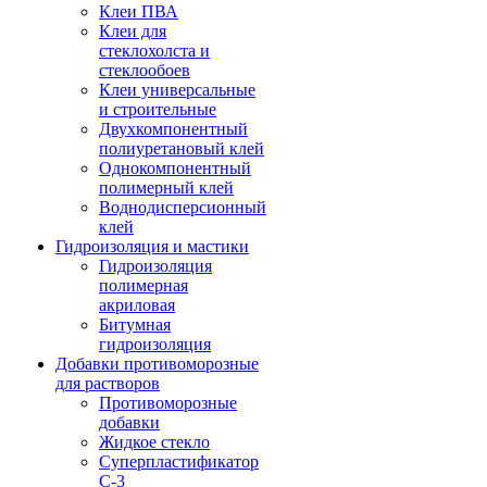
Клеи ПВА
Клеи для
стеклохолста и
стеклообоев
Клеи универсальные
и строительные
Двухкомпонентный
полиуретановый клей
Однокомпонентный
полимерный клей
Воднодисперсионный
клей
Гидроизоляция и мастики
Гидроизоляция
полимерная
акриловая
Битумная
гидроизоляция
Добавки противоморозные
для растворов
Противоморозные
добавки
Жидкое стекло
Суперпластификатор
С-3