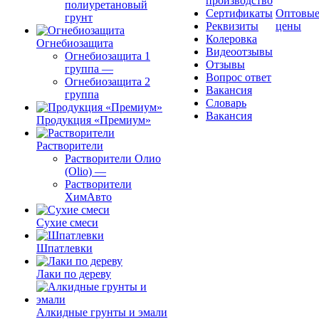
производство
полиуретановый
Сертификаты
Оптовы
грунт
Реквизиты
цены
Колеровка
Огнебиозащита
Видеоотзывы
Огнебиозащита 1
Отзывы
группа
—
Вопрос ответ
Огнебиозащита 2
Вакансия
группа
Словарь
Вакансия
Продукция «Премиум»
Растворители
Растворители Олио
(Olio)
—
Растворители
ХимАвто
Сухие смеси
Шпатлевки
Лаки по дереву
Алкидные грунты и эмали