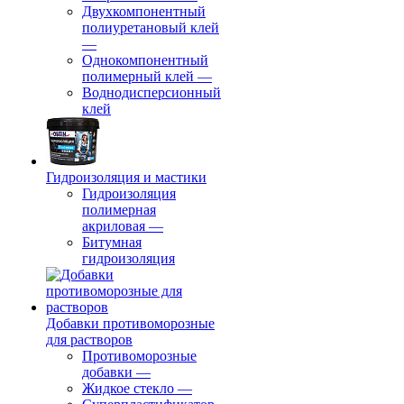
Двухкомпонентный
полиуретановый клей
—
Однокомпонентный
полимерный клей
—
Воднодисперсионный
клей
Гидроизоляция и мастики
Гидроизоляция
полимерная
акриловая
—
Битумная
гидроизоляция
Добавки противоморозные
для растворов
Противоморозные
добавки
—
Жидкое стекло
—