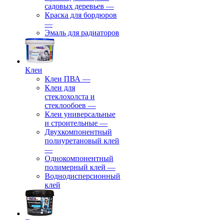
садовых деревьев
—
⁠Краска для бордюров
—
Эмаль для радиаторов
Клеи
Клеи ПВА
—
Клеи для
стеклохолста и
стеклообоев
—
Клеи универсальные
и строительные
—
Двухкомпонентный
полиуретановый клей
—
Однокомпонентный
полимерный клей
—
Воднодисперсионный
клей