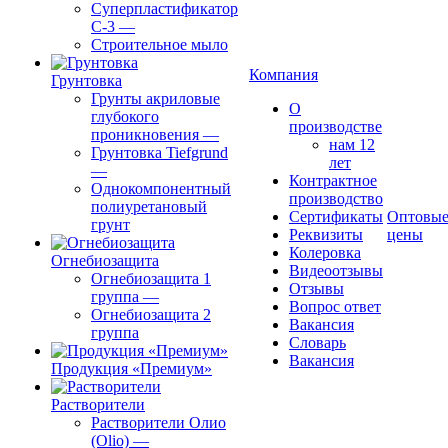
Суперпластификатор
С-3
—
Строительное мыло
Компания
Грунтовка
Грунты акриловые
О
глубокого
производстве
проникновения
—
нам 12
Грунтовка Tiefgrund
лет
—
Контрактное
Однокомпонентный
производство
полиуретановый
Сертификаты
Оптовы
грунт
Реквизиты
цены
Колеровка
Огнебиозащита
Видеоотзывы
Огнебиозащита 1
Отзывы
группа
—
Вопрос ответ
Огнебиозащита 2
Вакансия
группа
Словарь
Вакансия
Продукция «Премиум»
Растворители
Растворители Олио
(Olio)
—