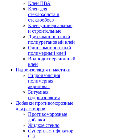
Клеи ПВА
Клеи для
стеклохолста и
стеклообоев
Клеи универсальные
и строительные
Двухкомпонентный
полиуретановый клей
Однокомпонентный
полимерный клей
Воднодисперсионный
клей
Гидроизоляция и мастики
Гидроизоляция
полимерная
акриловая
Битумная
гидроизоляция
Добавки противоморозные
для растворов
Противоморозные
добавки
Жидкое стекло
Суперпластификатор
С-3