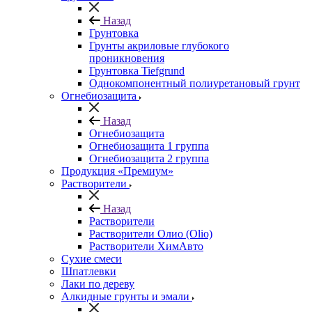
Назад
Грунтовка
Грунты акриловые глубокого
проникновения
Грунтовка Tiefgrund
Однокомпонентный полиуретановый грунт
Огнебиозащита
Назад
Огнебиозащита
Огнебиозащита 1 группа
Огнебиозащита 2 группа
Продукция «Премиум»
Растворители
Назад
Растворители
Растворители Олио (Olio)
Растворители ХимАвто
Сухие смеси
Шпатлевки
Лаки по дереву
Алкидные грунты и эмали