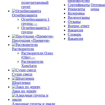
производство
полиуретановый
Сертификаты
Оптовы
грунт
Реквизиты
цены
Колеровка
Огнебиозащита
Видеоотзывы
Огнебиозащита 1
Отзывы
группа
—
Вопрос ответ
Огнебиозащита 2
Вакансия
группа
Словарь
Вакансия
Продукция «Премиум»
Растворители
Растворители Олио
(Olio)
—
Растворители
ХимАвто
Сухие смеси
Шпатлевки
Лаки по дереву
Алкидные грунты и эмали