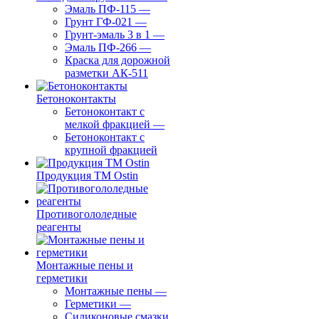
Эмаль ПФ-115
—
Грунт ГФ-021
—
Грунт-эмаль 3 в 1
—
Эмаль ПФ-266
—
Краска для дорожной
разметки АК-511
Бетоноконтакты
Бетоноконтакт с
мелкой фракцией
—
Бетоноконтакт с
крупной фракцией
Продукция ТМ Ostin
Противогололедные
реагенты
Монтажные пены и
герметики
Монтажные пены
—
Герметики
—
Силиконовые смазки