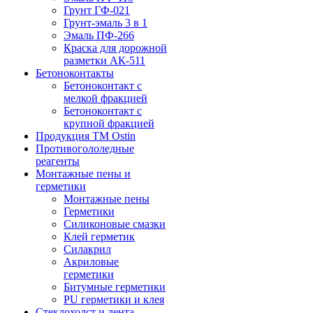
Грунт ГФ-021
Грунт-эмаль 3 в 1
Эмаль ПФ-266
Краска для дорожной
разметки АК-511
Бетоноконтакты
Бетоноконтакт с
мелкой фракцией
Бетоноконтакт с
крупной фракцией
Продукция ТМ Ostin
Противогололедные
реагенты
Монтажные пены и
герметики
Монтажные пены
Герметики
Силиконовые смазки
Клей герметик
Силакрил
Акриловые
герметики
Битумные герметики
PU герметики и клея
Стеклохолст и лента