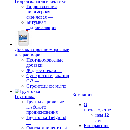
Гидроизоляция и мастики
Гидроизоляция
полимерная
акриловая
—
Битумная
гидроизоляция
Добавки противоморозные
для растворов
Противоморозные
добавки
—
Жидкое стекло
—
Суперпластификатор
С-3
—
Строительное мыло
Компания
Грунтовка
Грунты акриловые
О
глубокого
производстве
проникновения
—
нам 12
Грунтовка Tiefgrund
лет
—
Контрактное
Однокомпонентный