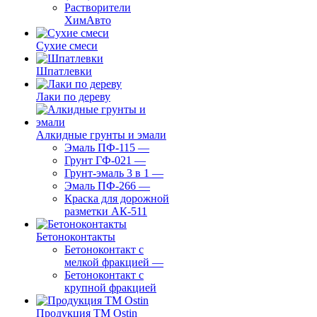
Растворители
ХимАвто
Сухие смеси
Шпатлевки
Лаки по дереву
Алкидные грунты и эмали
Эмаль ПФ-115
—
Грунт ГФ-021
—
Грунт-эмаль 3 в 1
—
Эмаль ПФ-266
—
Краска для дорожной
разметки АК-511
Бетоноконтакты
Бетоноконтакт с
мелкой фракцией
—
Бетоноконтакт с
крупной фракцией
Продукция ТМ Ostin