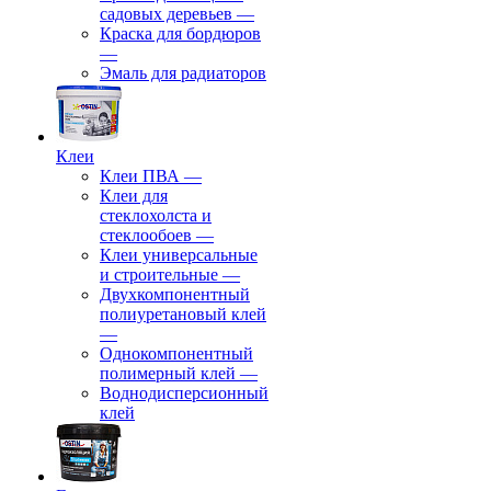
садовых деревьев
—
⁠Краска для бордюров
—
Эмаль для радиаторов
Клеи
Клеи ПВА
—
Клеи для
стеклохолста и
стеклообоев
—
Клеи универсальные
и строительные
—
Двухкомпонентный
полиуретановый клей
—
Однокомпонентный
полимерный клей
—
Воднодисперсионный
клей