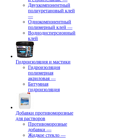
Двухкомпонентный
полиуретановый клей
—
Однокомпонентный
полимерный клей
—
Воднодисперсионный
клей
Гидроизоляция и мастики
Гидроизоляция
полимерная
акриловая
—
Битумная
гидроизоляция
Добавки противоморозные
для растворов
Противоморозные
добавки
—
Жидкое стекло
—