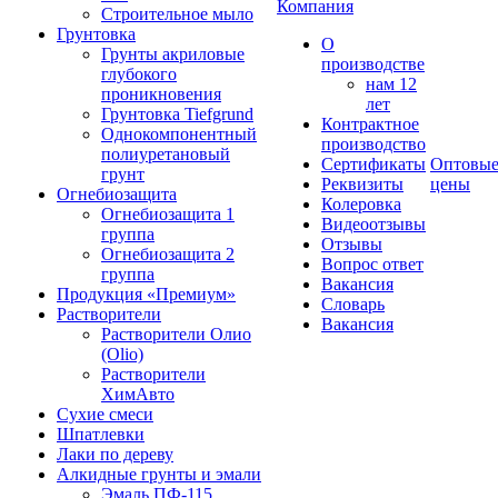
Компания
Строительное мыло
Грунтовка
О
Грунты акриловые
производстве
глубокого
нам 12
проникновения
лет
Грунтовка Tiefgrund
Контрактное
Однокомпонентный
производство
полиуретановый
Сертификаты
Оптовы
грунт
Реквизиты
цены
Огнебиозащита
Колеровка
Огнебиозащита 1
Видеоотзывы
группа
Отзывы
Огнебиозащита 2
Вопрос ответ
группа
Вакансия
Продукция «Премиум»
Словарь
Растворители
Вакансия
Растворители Олио
(Olio)
Растворители
ХимАвто
Сухие смеси
Шпатлевки
Лаки по дереву
Алкидные грунты и эмали
Эмаль ПФ-115