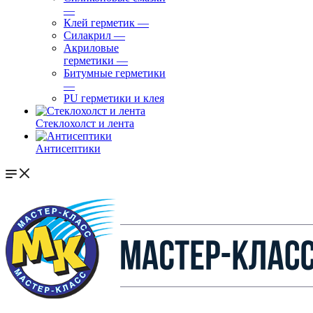
—
Клей герметик
—
Силакрил
—
Акриловые
герметики
—
Битумные герметики
—
PU герметики и клея
Стеклохолст и лента
Антисептики